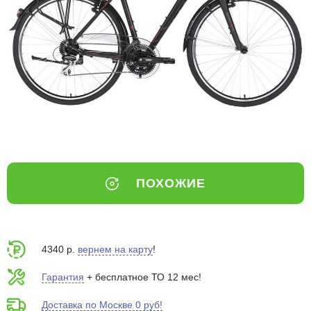
Добавляйте товары
в корзину
Оплачивайте сегодня только
25
% картой любого банка
Получайте товар
выбранный способом
ПОХОЖИЕ
Оставшиеся
75
% будут
списываться
с вашей карты
по
25
%
каждые 2 недели
4340 р.
вернем на карту
!
Гарантия
+ бесплатное ТО 12 мес!
Доставка по Москве 0 руб!
Подробнее