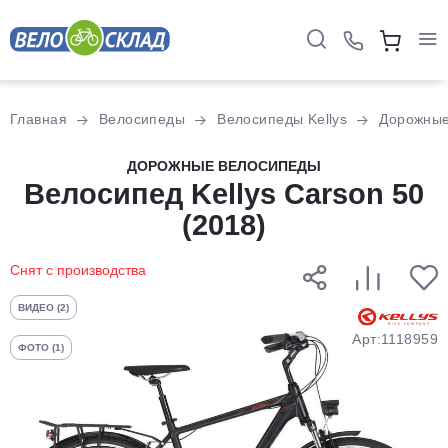
Для клиентов всех банков
Главная
Велосипеды
Велосипеды Kellys
Дорожны
Разбейте
ДОРОЖНЫЕ ВЕЛОСИПЕДЫ
оплату
Велосипед Kellys Carson 50
на части
(2018)
без переплат
Снят с производства
График платежей
ВИДЕО (2)
Арт:1118959
ФОТО (1)
Сегодня
25
%