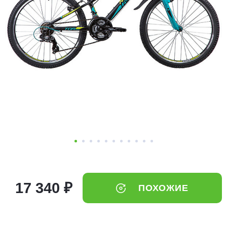
Добавляйте товары
в корзину
Оплачивайте сегодня только
25
% картой любого банка
Получайте товар
выбранный способом
Оставшиеся
75
% будут
списываться
с вашей карты
по
25
%
каждые 2 недели
17 340 ₽
ПОХОЖИЕ
Подробнее