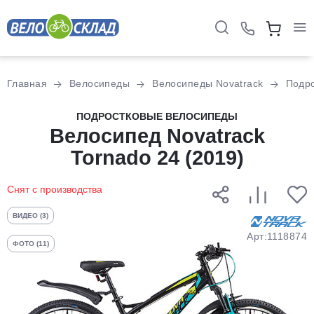
Для клиентов всех банков
Главная
Велосипеды
Велосипеды Novatrack
Подр
Разбейте
ПОДРОСТКОВЫЕ ВЕЛОСИПЕДЫ
оплату
Велосипед Novatrack
на части
Tornado 24 (2019)
без переплат
Снят с производства
График платежей
ВИДЕО (3)
Арт:1118874
ФОТО (11)
Сегодня
25
%