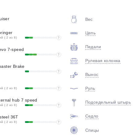
plait.ru
uiser
Вес
pringer
Цепь
 ( 2 из 8)
?
Педали
evo 7-speed
?
Рулевая колонка
aster Brake
?
раз в 2 недели
Вынос
Руль
 ( 2 из 8)
?
ernal hub 7 speed
Подседельный штырь
 ( 2 из 8)
?
Седло
steel 36T
 ( 2 из 8)
?
Спицы