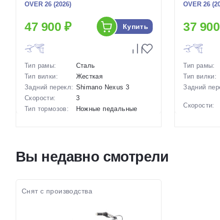
OVER 26 (2026)
OVER 26 (20
47 900 ₽
37 900
Купить
Тип рамы:
Сталь
Тип рамы:
Тип вилки:
Жесткая
Тип вилки:
Задний перекл:
Shimano Nexus 3
Задний пер
Скорости:
3
Скорости:
Тип тормозов:
Ножные педальные
Тип тормоз
Вес:
16.5 кг.
Вес:
Диаметр
26 дюймов
колес:
Диаметр
колес:
Цвет-размер в
Синий, Зеленый
Вы недавно смотрели
наличии:
Цвет-разме
наличии:
Артикул:
1130056
Артикул:
Снят с производства