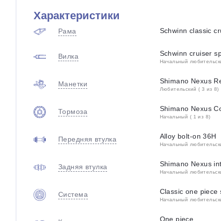
Характеристики
Schwinn classic cr
Рама
Schwinn cruiser s
Вилка
Начальный любительский
Shimano Nexus R
Манетки
Любительский ( 3 из 8)
Shimano Nexus Co
Тормоза
Начальный ( 1 из 8)
Alloy bolt-on 36H
Передняя втулка
Начальный любительский
Shimano Nexus int
Задняя втулка
Начальный любительский
Classic one piece 
Система
Начальный любительский
One piece