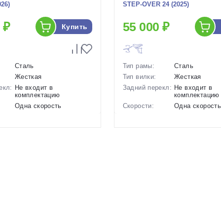
26)
STEP-OVER 24 (2025)
 ₽
55 000 ₽
Купить
Сталь
Тип рамы:
Сталь
Жесткая
Тип вилки:
Жесткая
екл:
Не входит в
Задний перекл:
Не входит в
комплектацию
комплектацию
Одна скорость
Скорости:
Одна скорост
ов:
Ножные педальные
Тип тормозов:
Ножные педал
16.5 кг.
Вес:
15.8 кг.
26 дюймов
Диаметр
24 дюймов
колес:
р в
Синий
Цвет-размер в
Синий
наличии:
1130065
Артикул:
1129414