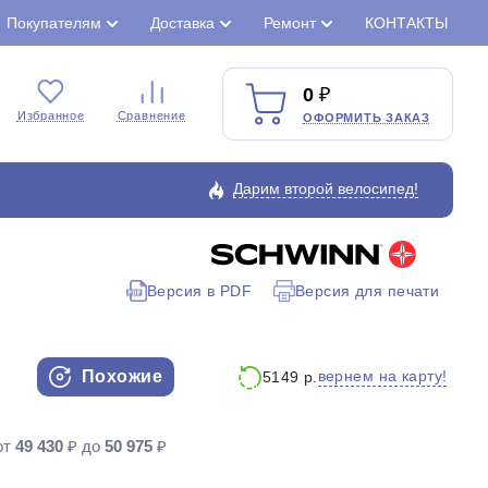
Покупателям
Доставка
Ремонт
КОНТАКТЫ
0
Избранное
Сравнение
ОФОРМИТЬ ЗАКАЗ
Дарим второй велосипед!
Версия в PDF
Версия для печати
Закрыть
Похожие
вернем на карту!
5149 р.
от
49 430
₽ до
50 975
₽