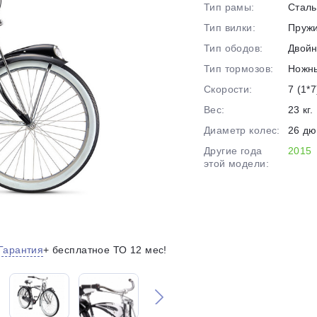
Тип рамы:
Сталь
на части
без переплат
Тип вилки:
Пруж
Тип ободов:
Двой
Тип тормозов:
Ножн
График платежей
Скорости:
7 (1*7
Вес:
23 кг.
Сегодня
Диаметр колес:
26 д
25
%
Другие года
2015
этой модели:
Добавляйте товары
в корзину
Гарантия
+ бесплатное ТО 12 мес!
Оплачивайте сегодня только
25
% картой любого банка