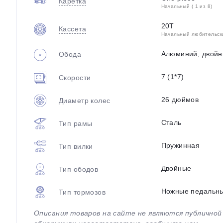
Каретка
Начальный ( 1 из 8)
20T
Кассета
Начальный любительский
Алюминий, двойн
Обода
7 (1*7)
Скорости
26 дюймов
Диаметр колес
Сталь
Тип рамы
Пружинная
Тип вилки
Двойные
Тип ободов
Ножные педальн
Тип тормозов
Описания товаров на сайте не являются публично