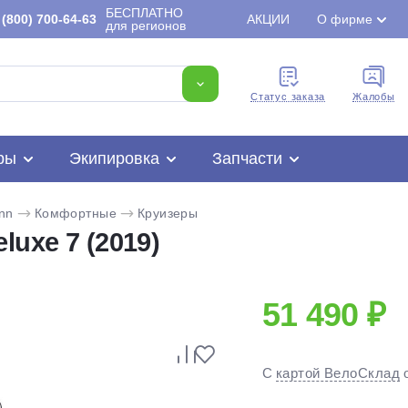
БЕСПЛАТНО
(800) 700-64-63
АКЦИИ
О фирме
для регионов
Cтатус заказа
Жалобы
ры
Экипировка
Запчасти
nn
Комфортные
Круизеры
luxe 7 (2019)
51 490 ₽
Для клиентов всех банков
С
картой ВелоСклад
Разбейте
оплату