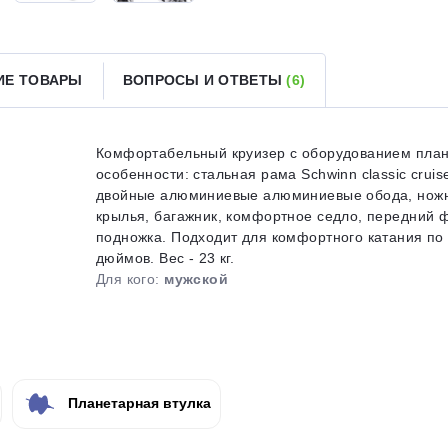
Получайте товар
выбранный способом
ИЕ ТОВАРЫ
ВОПРОСЫ И ОТВЕТЫ
(6)
Оставшиеся
75
% будут
списываться
с вашей карты
по
25
%
каждые 2 недели
Комфортабельный круизер с оборудованием плане
особенности: стальная рама Schwinn classic cruise
двойные алюминиевые алюминиевые обода, ножн
крылья, багажник, комфортное седло, передний ф
подножка. Подходит для комфортного катания по 
Подробнее
об оплате Плайтом
дюймов. Вес - 23 кг.
Для кого:
мужской
25
раз в 2
Остались вопросы?
недели
Планетарная втулка
8 800 302-02-51