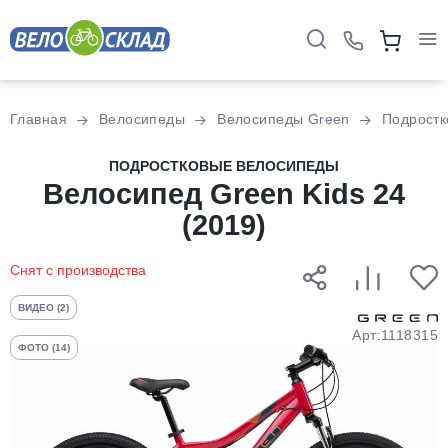
Для клиентов всех банков
Главная
Велосипеды
Велосипеды Green
Подростк
Разбейте
ПОДРОСТКОВЫЕ ВЕЛОСИПЕДЫ
оплату
Велосипед Green Kids 24
на части
(2019)
без переплат
Снят с производства
График платежей
ВИДЕО (2)
Арт:1118315
ФОТО (14)
Сегодня
25
%