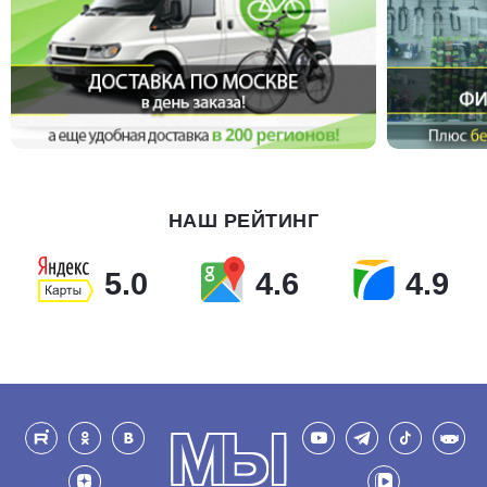
НАШ РЕЙТИНГ
5.0
4.6
4.9
МЫ