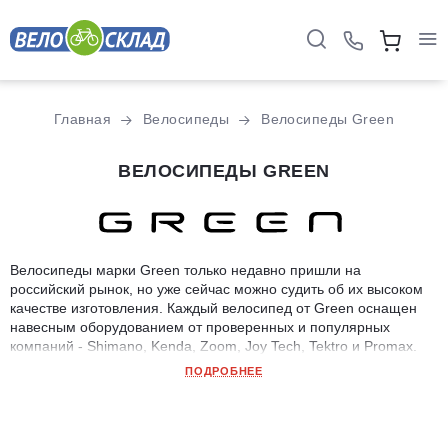
Главная
Велосипеды
Велосипеды Green
ВЕЛОСИПЕДЫ GREEN
Велосипеды марки Green только недавно пришли на
российский рынок, но уже сейчас можно судить об их высоком
качестве изготовления. Каждый велосипед от Green оснащен
навесным оборудованием от проверенных и популярных
компаний - Shimano, Kenda, Zoom, Joy Tech, Tektro и Promax.
Компания производит доступные по цене велосипеды для всей
ПОДРОБНЕЕ
семьи - детские и подростковые, а также спортивные женские и
горные мужские модели.