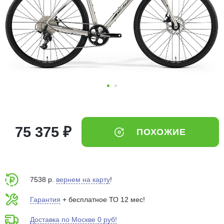
Добавляйте товары
в корзину
Оплачивайте сегодня только
25
% картой любого банка
Получайте товар
выбранный способом
75 375 ₽
ПОХОЖИЕ
Оставшиеся
75
% будут
списываться
с вашей карты
по
25
%
каждые 2 недели
7538 р.
вернем на карту
!
Гарантия
+ бесплатное ТО 12 мес!
Доставка по Москве 0 руб!
Подробнее