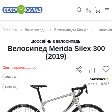
Для клиентов всех банков
Главная
Велосипеды
Велосипеды Merida
Шоссей
Разбейте
ШОССЕЙНЫЕ ВЕЛОСИПЕДЫ
оплату
Велосипед Merida Silex 300
на части
(2019)
без переплат
Снят с производства
График платежей
ВИДЕО (3)
Арт:1118298
ФОТО (2)
Сегодня
25
%