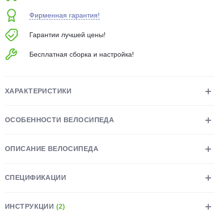
об оплате Плайтом
Фирменная гарантия!
Гарантии лучшей цены!
Бесплатная сборка и настройка!
Остались вопросы?
25
8 800 302-02-51
plait.ru
раз в 2
ХАРАКТЕРИСТИКИ
недели
ОСОБЕННОСТИ ВЕЛОСИПЕДА
ОПИСАНИЕ ВЕЛОСИПЕДА
СПЕЦИФИКАЦИИ
ИНСТРУКЦИИ
(2)