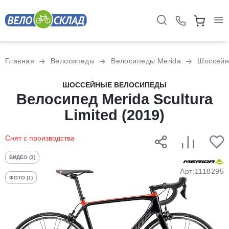
Для клиентов всех банков
Главная
Велосипеды
Велосипеды Merida
Шоссей
Разбейте
ШОССЕЙНЫЕ ВЕЛОСИПЕДЫ
оплату
Велосипед Merida Scultura
на части
Limited (2019)
без переплат
Снят с производства
График платежей
ВИДЕО (3)
Арт:1118295
ФОТО (1)
Сегодня
25
%