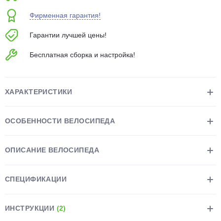
об оплате Плайтом
Фирменная гарантия!
Гарантии лучшей цены!
Бесплатная сборка и настройка!
Остались вопросы?
25
8 800 302-02-51
plait.ru
раз в 2
ХАРАКТЕРИСТИКИ
недели
ОСОБЕННОСТИ ВЕЛОСИПЕДА
ОПИСАНИЕ ВЕЛОСИПЕДА
СПЕЦИФИКАЦИИ
ИНСТРУКЦИИ
(2)