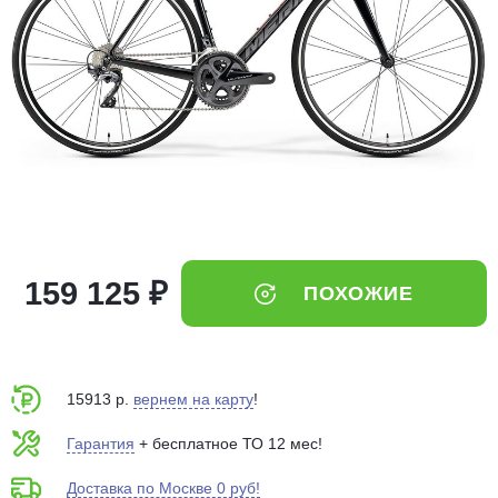
Добавляйте товары
в корзину
Оплачивайте сегодня только
25
% картой любого банка
Получайте товар
выбранный способом
159 125 ₽
ПОХОЖИЕ
Оставшиеся
75
% будут
списываться
с вашей карты
по
25
%
каждые 2 недели
15913 р.
вернем на карту
!
Гарантия
+ бесплатное ТО 12 мес!
Доставка по Москве 0 руб!
Подробнее