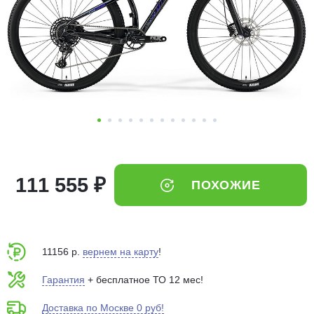
Добавляйте товары
в корзину
Оплачивайте сегодня только
25
% картой любого банка
Получайте товар
выбранный способом
111 555 ₽
ПОХОЖИЕ
Оставшиеся
75
% будут
списываться
с вашей карты
по
25
%
каждые 2 недели
11156 р.
вернем на карту
!
Гарантия
+ бесплатное ТО 12 мес!
Доставка по Москве 0 руб!
Подробнее