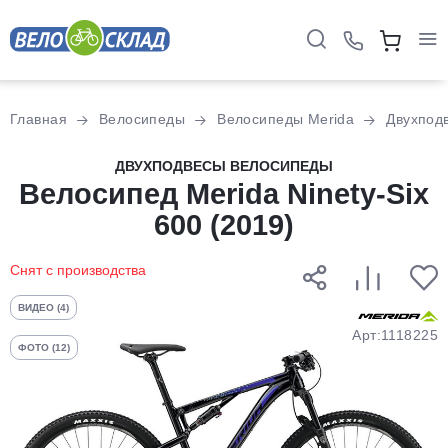
Для клиентов всех банков
Главная
Велосипеды
Велосипеды Merida
Двухпод
Разбейте
ДВУХПОДВЕСЫ ВЕЛОСИПЕДЫ
оплату
Велосипед Merida Ninety-Six
на части
600 (2019)
без переплат
Снят с производства
График платежей
ВИДЕО (4)
Арт:1118225
ФОТО (12)
Сегодня
25
%