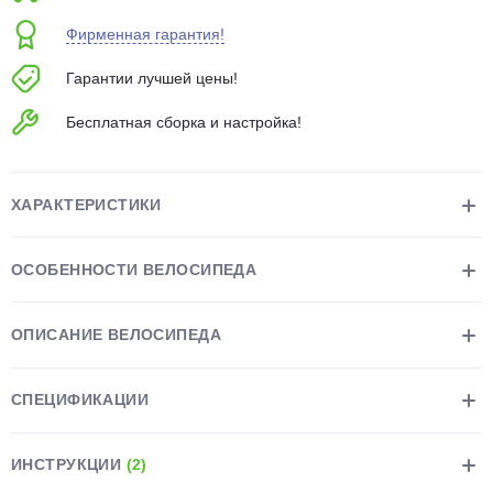
об оплате Плайтом
Фирменная гарантия!
Гарантии лучшей цены!
Бесплатная сборка и настройка!
Остались вопросы?
25
8 800 302-02-51
plait.ru
раз в 2
ХАРАКТЕРИСТИКИ
недели
ОСОБЕННОСТИ ВЕЛОСИПЕДА
ОПИСАНИЕ ВЕЛОСИПЕДА
СПЕЦИФИКАЦИИ
ИНСТРУКЦИИ
(2)