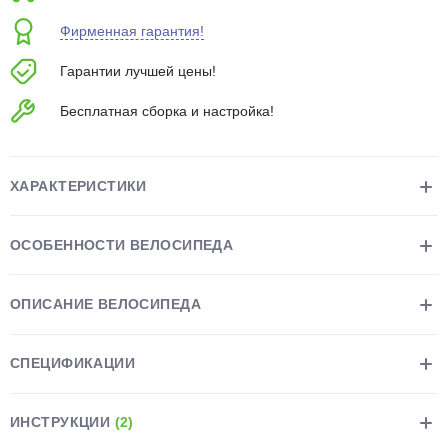
об оплате Плайтом
Фирменная гарантия!
Гарантии лучшей цены!
Бесплатная сборка и настройка!
Остались вопросы?
25
8 800 302-02-51
plait.ru
раз в 2
ХАРАКТЕРИСТИКИ
недели
ОСОБЕННОСТИ ВЕЛОСИПЕДА
ОПИСАНИЕ ВЕЛОСИПЕДА
СПЕЦИФИКАЦИИ
ИНСТРУКЦИИ
(2)