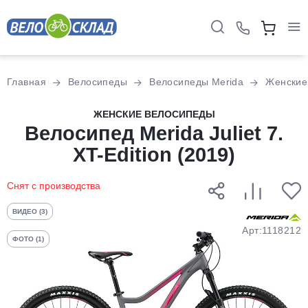
Для клиентов всех банков
Главная
Велосипеды
Велосипеды Merida
Женские
Разбейте
ЖЕНСКИЕ ВЕЛОСИПЕДЫ
оплату
Велосипед Merida Juliet 7.
на части
XT-Edition (2019)
без переплат
Снят с производства
График платежей
ВИДЕО (3)
Арт:1118212
ФОТО (1)
Сегодня
25
%