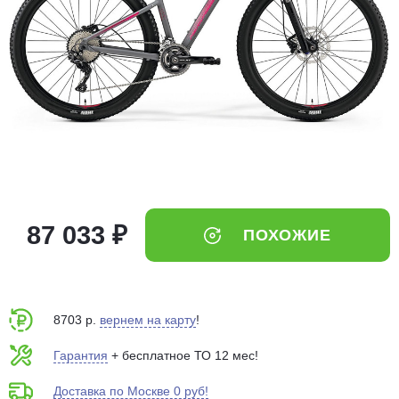
Добавляйте товары
в корзину
Оплачивайте сегодня только
25
% картой любого банка
Получайте товар
выбранный способом
87 033 ₽
ПОХОЖИЕ
Оставшиеся
75
% будут
списываться
с вашей карты
по
25
%
каждые 2 недели
8703 р.
вернем на карту
!
Гарантия
+ бесплатное ТО 12 мес!
Доставка по Москве 0 руб!
Подробнее