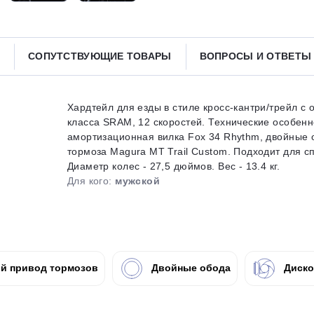
Получайте товар
выбранный способом
СОПУТСТВУЮЩИЕ ТОВАРЫ
ВОПРОСЫ И ОТВЕТ
Оставшиеся
75
% будут
списываться
с вашей карты
по
25
%
каждые 2 недели
Хардтейл для езды в стиле кросс-кантри/трейл 
класса SRAM, 12 скоростей. Технические особенн
амортизационная вилка Fox 34 Rhythm, двойные 
тормоза Magura MT Trail Custom. Подходит для сп
Диаметр колес - 27,5 дюймов. Вес - 13.4 кг.
Подробнее
об оплате Плайтом
Для кого:
мужской
25
раз в 2
й привод тормозов
Двойные обода
Диско
Остались вопросы?
недели
8 800 302-02-51