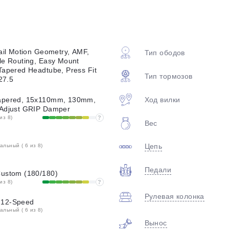
plait.ru
rail Motion Geometry, AMF,
Тип ободов
le Routing, Easy Mount
Tapered Headtube, Press Fit
Тип тормозов
27.5
Ход вилки
Tapered, 15x110mm, 130mm,
-Adjust GRIP Damper
из 8)
?
Вес
раз в 2 недели
Цепь
льный ( 6 из 8)
Педали
Custom (180/180)
из 8)
?
Рулевая колонка
 12-Speed
льный ( 6 из 8)
Вынос