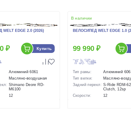
В наличии
 WELT EDGE 2.0 (2026)
ВЕЛОСИПЕД WELT EDGE 1.0 (2
0 ₽
99 990 ₽
Купить
Алюминий 6061
Тип рамы:
Алюминий 606
Масляно-воздушная
Тип вилки:
Масляно-возд
екл:
Shimano Deore RD-
Задний перекл:
S-Ride RDM-62
M6100
Clutch, 12sp
12
Скорости:
12
ов:
Дисковые
Тип тормозов:
Дисковые
гидравлические
гидравлическ
14.9 кг.
Вес:
14.9 кг.
29 дюймов
Диаметр
29 дюймов
колес:
р в
16.5 Зеленый
Цвет-размер в
17.5 Серый, 1