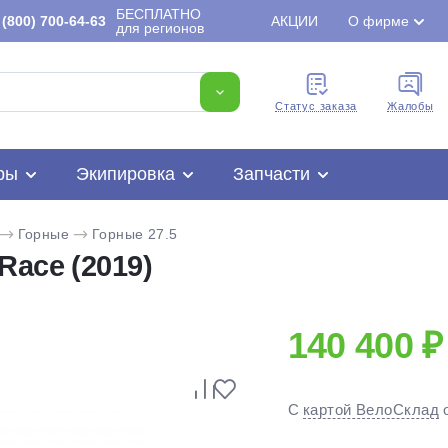
БЕСПЛАТНО
(800) 700-64-63
АКЦИИ
О фирме
для регионов
Cтатус заказа
Жалобы
ры
Экипировка
Запчасти
Горные
Горные 27.5
Race (2019)
140 400 ₽
Для клиентов всех банков
С
картой ВелоСклад
Разбейте
оплату