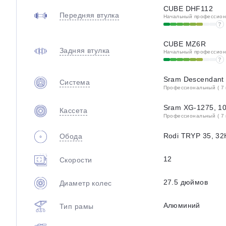
CUBE DHF112
Передняя втулка
Начальный профессиона
?
CUBE MZ6R
Задняя втулка
Начальный профессиона
?
Sram Descendant
Система
Профессиональный ( 7 
Sram XG-1275, 1
Кассета
Профессиональный ( 7 
Rodi TRYP 35, 32H
Обода
12
Скорости
27.5 дюймов
Диаметр колес
Алюминий
Тип рамы