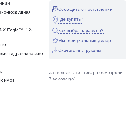
иний
Сообщить о поступлении
яно-воздушная
Где купить?
NX Eagle™, 12-
Как выбрать размер?
d
Мы официальный дилер
ные
Скачать инструкцию
вые гидравлические
г.
За неделю этот товар посмотрели
7 человек(а)
дюймов