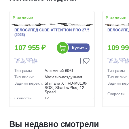
В наличии
В наличии
ВЕЛОСИПЕД CUBE ATTENTION PRO 27.5
ВЕЛОСИПЕД
(2026)
107 955 ₽
109 99
Купить
Тип рамы:
Алюминий 6061
Тип рамы:
Тип вилки:
Масляно-воздушная
Тип вилки:
Задний перекл:
Shimano XT RD-M8100-
Задний пер
SGS, ShadowPlus, 12-
Speed
Скорости:
Скорости:
12
Тип тормоз
Тип тормозов:
Дисковые
гидравлические
Вес:
Вес:
14.6 кг.
Диаметр
Вы недавно смотрели
Диаметр
27.5 дюймов
колес:
колес:
Цвет-разме