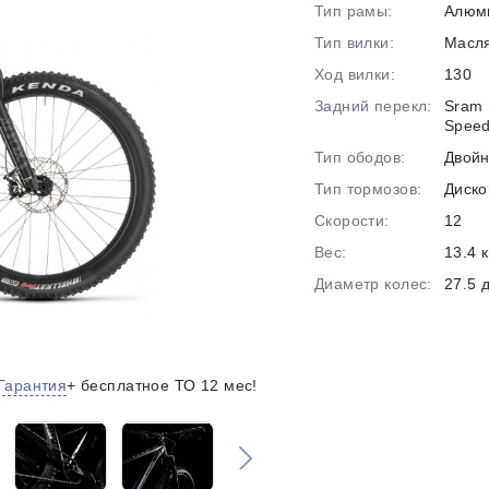
Тип рамы:
Алюм
на части
без переплат
Тип вилки:
Масл
Ход вилки:
130
Задний перекл:
Sram 
График платежей
Spee
Тип ободов:
Двой
Тип тормозов:
Диско
Сегодня
25
%
Скорости:
12
Вес:
13.4 к
Диаметр колес:
27.5 
Добавляйте товары
в корзину
Гарантия
+ бесплатное ТО 12 мес!
Оплачивайте сегодня только
25
% картой любого банка