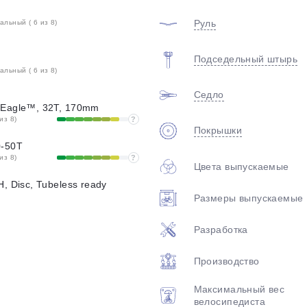
Руль
льный ( 6 из 8)
Подседельный штырь
льный ( 6 из 8)
Седло
 Eagle™, 32T, 170mm
из 8)
?
Покрышки
0-50T
из 8)
?
Цвета выпускаемые
, Disc, Tubeless ready
Размеры выпускаемые
Разработка
Производство
Максимальный вес
велосипедиста