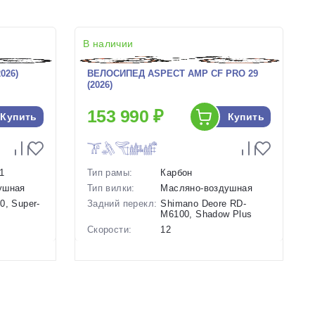
В наличии
026)
ВЕЛОСИПЕД ASPECT AMP CF PRO 29
(2026)
153 990 ₽
Купить
Купить
1
Тип рамы:
Карбон
ушная
Тип вилки:
Масляно-воздушная
0, Super-
Задний перекл:
Shimano Deore RD-
M6100, Shadow Plus
Скорости:
12
Тип тормозов:
Дисковые
ие
гидравлические
Вес:
11.2 кг.
Диаметр
29 дюймов
колес:
6.5 Серый
Цвет-размер в
22 Черный