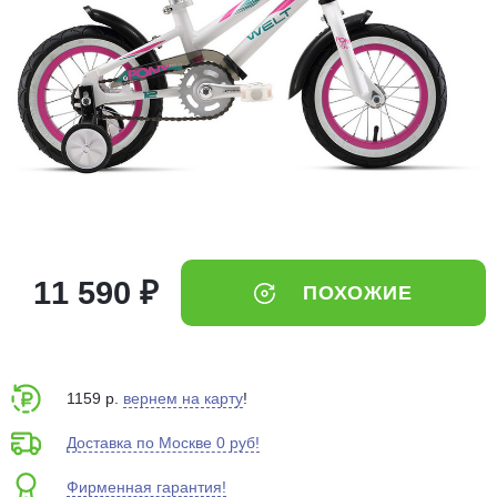
Добавляйте товары
в корзину
Оплачивайте сегодня только
25
% картой любого банка
Получайте товар
выбранный способом
11 590 ₽
ПОХОЖИЕ
Оставшиеся
75
% будут
списываться
с вашей карты
по
25
%
каждые 2 недели
1159 р.
вернем на карту
!
Доставка по Москве 0 руб!
Фирменная гарантия!
Подробнее