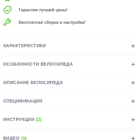
об оплате Плайтом
Гарантии лучшей цены!
Бесплатная сборка и настройка!
Остались вопросы?
25
8 800 302-02-51
ХАРАКТЕРИСТИКИ
plait.ru
раз в 2
недели
ОСОБЕННОСТИ ВЕЛОСИПЕДА
ОПИСАНИЕ ВЕЛОСИПЕДА
СПЕЦИФИКАЦИИ
ИНСТРУКЦИИ
(2)
ВИДЕО
(3)