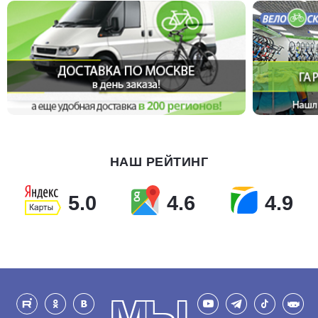
НАШ РЕЙТИНГ
5.0
4.6
4.9
МЫ