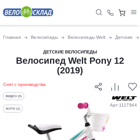
Для клиентов всех банков
Главная
Велосипеды
Велосипеды Welt
Детские
Разбейте
ДЕТСКИЕ ВЕЛОСИПЕДЫ
оплату
Велосипед Welt Pony 12
на части
(2019)
без переплат
Снят с производства
График платежей
ВИДЕО (3)
Арт:1117944
ФОТО (1)
Сегодня
25
%