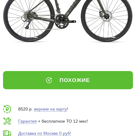
Добавляйте товары
в корзину
Оплачивайте сегодня только
25
% картой любого банка
Получайте товар
выбранный способом
ПОХОЖИЕ
Оставшиеся
75
% будут
списываться
с вашей карты
по
25
%
каждые 2 недели
8520 р.
вернем на карту
!
Гарантия
+ бесплатное ТО 12 мес!
Доставка по Москве 0 руб!
Подробнее