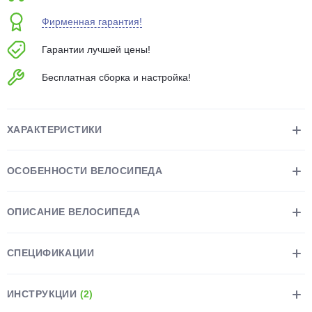
об оплате Плайтом
Фирменная гарантия!
Гарантии лучшей цены!
Бесплатная сборка и настройка!
Остались вопросы?
25
8 800 302-02-51
plait.ru
раз в 2
ХАРАКТЕРИСТИКИ
недели
ОСОБЕННОСТИ ВЕЛОСИПЕДА
ОПИСАНИЕ ВЕЛОСИПЕДА
СПЕЦИФИКАЦИИ
ИНСТРУКЦИИ
(2)