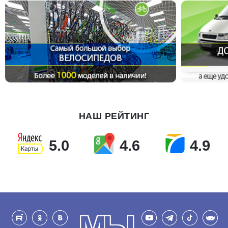
НАШ РЕЙТИНГ
5.0
4.6
4.9
МЫ