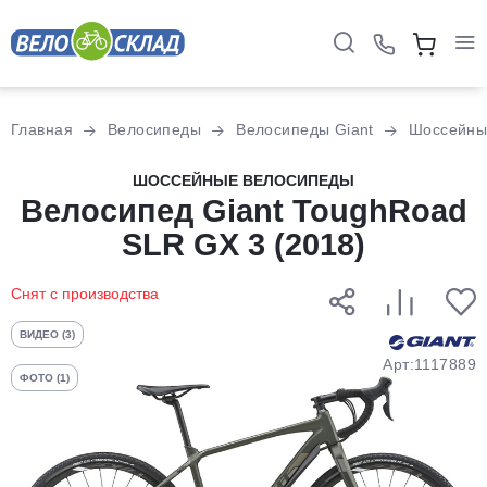
Для клиентов всех банков
Главная
Велосипеды
Велосипеды Giant
Шоссейны
Разбейте
ШОССЕЙНЫЕ ВЕЛОСИПЕДЫ
оплату
Велосипед Giant ToughRoad
на части
SLR GX 3 (2018)
без переплат
Снят с производства
График платежей
ВИДЕО (3)
Арт:1117889
ФОТО (1)
Сегодня
25
%