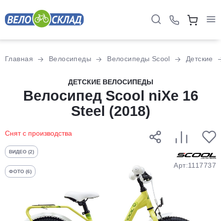
Для клиентов всех банков
Главная
Велосипеды
Велосипеды Scool
Детские
Разбейте
ДЕТСКИЕ ВЕЛОСИПЕДЫ
оплату
Велосипед Scool niXe 16
на части
Steel (2018)
без переплат
Снят с производства
График платежей
ВИДЕО (2)
Арт:1117737
ФОТО (6)
Сегодня
25
%