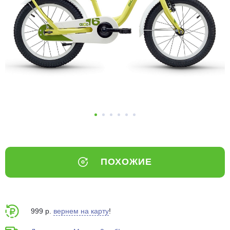
Добавляйте товары
в корзину
Оплачивайте сегодня только
25
% картой любого банка
Получайте товар
выбранный способом
Оставшиеся
75
% будут
ПОХОЖИЕ
списываться
с вашей карты
по
25
%
каждые 2 недели
999 р.
вернем на карту
!
Подробнее