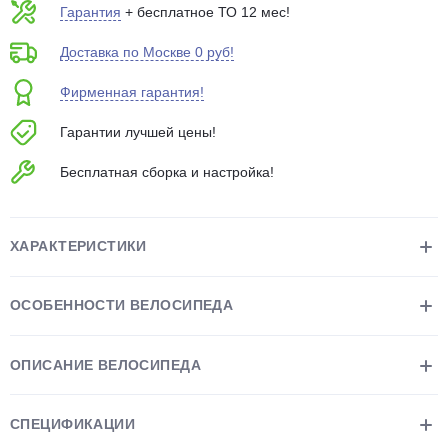
Гарантия
+ бесплатное ТО 12 мес!
об оплате Плайтом
Доставка по Москве 0 руб!
Фирменная гарантия!
Остались вопросы?
25
Гарантии лучшей цены!
8 800 302-02-51
Бесплатная сборка и настройка!
plait.ru
раз в 2
недели
ХАРАКТЕРИСТИКИ
ОСОБЕННОСТИ ВЕЛОСИПЕДА
ОПИСАНИЕ ВЕЛОСИПЕДА
СПЕЦИФИКАЦИИ