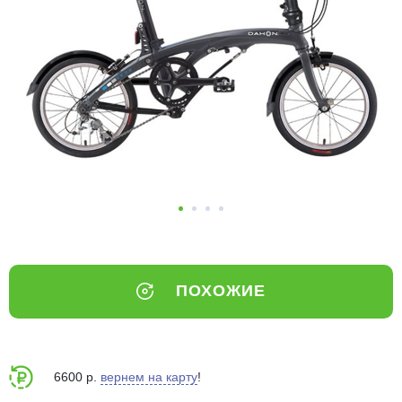
Добавляйте товары
в корзину
Оплачивайте сегодня только
25
% картой любого банка
Получайте товар
выбранный способом
Оставшиеся
75
% будут
ПОХОЖИЕ
списываться
с вашей карты
по
25
%
каждые 2 недели
6600 р.
вернем на карту
!
Подробнее