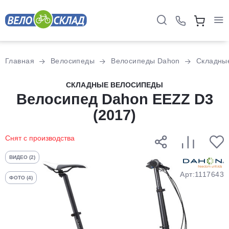
Для клиентов всех банков
Главная
Велосипеды
Велосипеды Dahon
Складны
Разбейте
СКЛАДНЫЕ ВЕЛОСИПЕДЫ
оплату
Велосипед Dahon EEZZ D3
на части
(2017)
без переплат
Снят с производства
График платежей
ВИДЕО (2)
Арт:1117643
ФОТО (4)
Сегодня
25
%