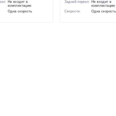
екл:
Не входит в
Задний перекл:
Не входит в
комплектацию
комплектацию
Одна скорость
Скорости:
Одна скорост
ов:
Ободные механические
Тип тормозов:
Дисковые мех
6.5 кг.
Вес:
7.8 кг.
16 дюймов
Диаметр
14 дюймов
колес:
р в
Розовый, Фиолетовый
Цвет-размер в
, Розовый
наличии:
1130299
Артикул:
1130214