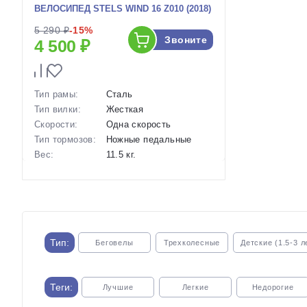
ВЕЛОСИПЕД STELS WIND 16 Z010 (2018)
5 290 ₽
-15%
Звоните
4 500 ₽
Тип рамы:
Сталь
Тип вилки:
Жесткая
Скорости:
Одна скорость
Тип тормозов:
Ножные педальные
Вес:
11.5 кг.
Диаметр
16 дюймов
колес:
Артикул:
1117619
Тип:
Беговелы
Трехколесные
Детские (1.5-3 л
Теги:
Лучшие
Легкие
Недорогие