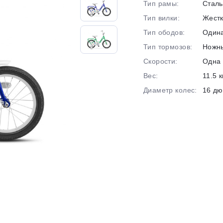
Тип рамы:
Сталь
на части
без переплат
Тип вилки:
Жест
Тип ободов:
Один
График платежей
Тип тормозов:
Ножн
Скорости:
Одна 
Вес:
11.5 к
Сегодня
25
%
Диаметр колес:
16 д
Добавляйте товары
в корзину
Оплачивайте сегодня только
25
% картой любого банка