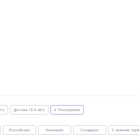
ет)
Детские (5-9 лет)
✔ Популярные
Российские
Немецкие
Складные
С ножным тор