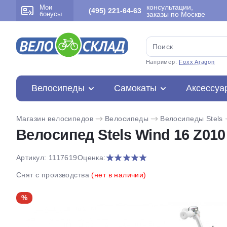
консультации,
Мои
(495) 221-64-63
бонусы
заказы по Москве
Например:
Foxx Aragon
Велосипеды
Самокаты
Аксессуа
Магазин велосипедов
Велосипеды
Велосипеды Stels
Велосипед Stels Wind 16 Z010 
Артикул: 1117619
Оценка:
Снят с производства
(нет в наличии)
%