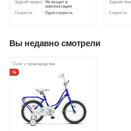
Задний перекл:
Не входит в
Задний пер
комплектацию
Скорости:
Одна скорость
Скорости:
Тип тормозов:
Ободные механические
Тип тормоз
Вес:
10.8 кг.
Вес:
Диаметр
18 дюймов
Диаметр
колес:
колес:
Вы недавно смотрели
Цвет-размер в
Оранжевый, Розовый,
Цвет-разме
наличии:
Белый, Красный-
наличии:
Фиолетовый, Зеленый-
Артикул:
Голубой
Артикул:
1129942
Снят с производства
%