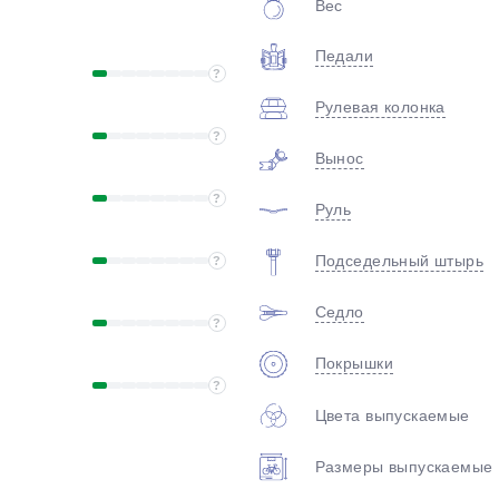
Вес
plait.ru
Педали
?
Рулевая колонка
?
Вынос
?
Руль
раз в 2 недели
Подседельный штырь
?
Седло
?
Покрышки
?
Цвета выпускаемые
Размеры выпускаемые