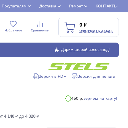
Покупателям
Доставка
Ремонт
КОНТАКТЫ
0
Избранное
Сравнение
ОФОРМИТЬ ЗАКАЗ
Дарим второй велосипед!
Версия в PDF
Версия для печати
Закрыть
вернем на карту!
450 р.
от
4 140
₽ до
4 320
₽