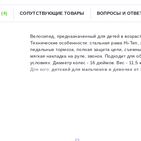
Получайте товар
выбранный способом
Ы
(4)
СОПУТСТВУЮЩИЕ ТОВАРЫ
ВОПРОСЫ И ОТВ
Оставшиеся
75
% будут
списываться
Велосипед, предназначенный для детей в возраст
с вашей карты
по
25
%
каждые 2 недели
Технические особенности: стальная рама Hi-Ten,
педальные тормоза, полная защита цепи, съемны
мягкая накладка на руле, звонок. Подходит для о
условиях. Диаметр колес - 16 дюймов. Вес - 11,5 к
Для кого:
детский для мальчиков и девочек от 
Подробнее
об оплате Плайтом
25
раз в 2
Остались вопросы?
недели
8 800 302-02-51