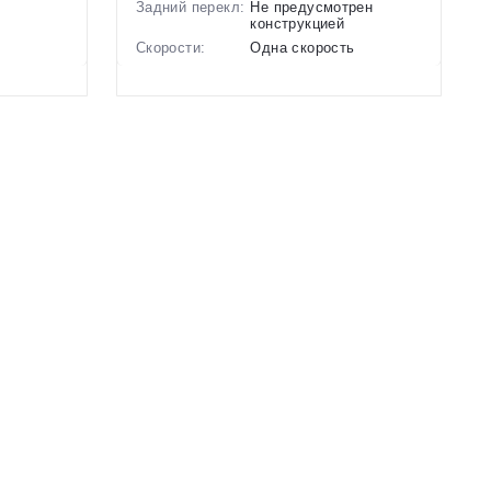
Задний перекл:
Не предусмотрен
конструкцией
ь
Скорости:
Одна скорость
анические
Тип тормозов:
Отсутствуют
Вес:
3 кг.
Цвет-размер в
Зеленый, Коричневый
наличии:
Артикул:
1130153