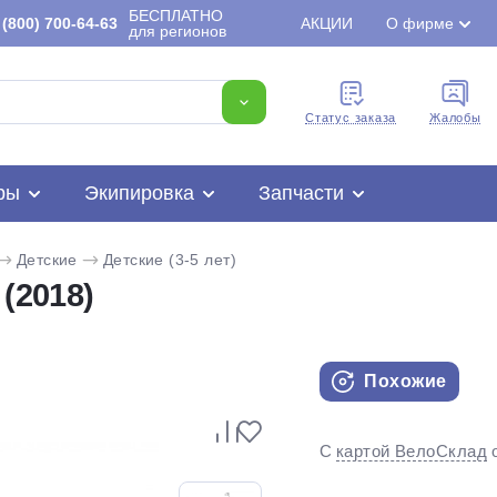
БЕСПЛАТНО
(800) 700-64-63
АКЦИИ
О фирме
для регионов
Cтатус заказа
Жалобы
ры
Экипировка
Запчасти
Детские
Детские (3-5 лет)
(2018)
Похожие
Для клиентов всех банков
С
картой ВелоСклад
Разбейте
оплату