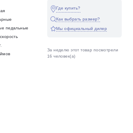
Где купить?
кая
Как выбрать размер?
арные
ые педальные
Мы официальный дилер
скорость
г.
За неделю этот товар посмотрели
юймов
16 человек(а)