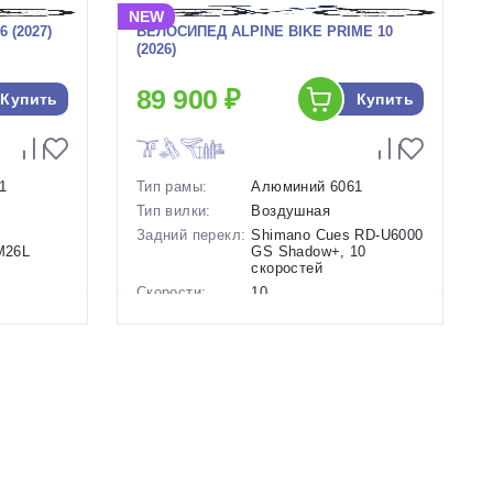
NEW
 (2027)
ВЕЛОСИПЕД ALPINE BIKE PRIME 10
(2026)
89 900 ₽
Купить
Купить
1
Тип рамы:
Алюминий 6061
Тип вилки:
Воздушная
Задний перекл:
Shimano Cues RD-U6000
-M26L
GS Shadow+, 10
скоростей
Скорости:
10
анические
Тип тормозов:
Дисковые
гидравлические
Вес:
14.5 кг.
Диаметр
29 дюймов
колес:
Цвет-размер в
17.5 Синий
наличии:
Артикул:
1130193