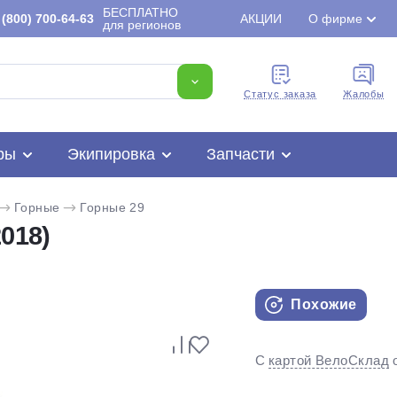
БЕСПЛАТНО
(800) 700-64-63
АКЦИИ
О фирме
для регионов
Cтатус заказа
Жалобы
ры
Экипировка
Запчасти
Горные
Горные 29
018)
Похожие
Для клиентов всех банков
С
картой ВелоСклад
Разбейте
оплату