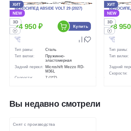
ХИТ
ХИТ
ВЕЛОСИПЕД ABSIDE VOLT 29 (2027)
ВЕЛОСИПЕД
NEW
NEW
3D
3D
24 950 ₽
28 950
Купить
Тип рамы:
Сталь
Тип рамы:
Тип вилки:
Пружинно-
Тип вилки:
эластомерная
Задний перекл:
Microshift Mezzo RD-
Задний пер
M36L
Скорости:
Скорости:
7 (1*7)
Тип тормоз
Тип тормозов:
Дисковые механические
Вес:
Вес:
17 кг.
Диаметр
Диаметр
29 дюймов
колес:
Вы недавно смотрели
колес:
Цвет-разме
Цвет-размер в
20 Черный, 18 Черный
наличии:
наличии:
Артикул:
Артикул:
1130226
Снят с производства