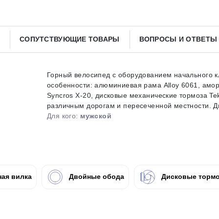
Получайте товар
выбранный способом
СОПУТСТВУЮЩИЕ ТОВАРЫ
ВОПРОСЫ И ОТВЕТ
Оставшиеся
75
% будут
списываться
с вашей карты
по
25
%
каждые 2 недели
Горный велосипед с оборудованием начального кл
особенности: алюминиевая рама Alloy 6061, амо
Syncros X-20, дисковые механические тормоза Te
различным дорогам и пересеченной местности. Диа
Для кого:
мужской
Подробнее
об оплате Плайтом
25
ая вилка
Двойные обода
Дисковые тормо
раз в 2
Остались вопросы?
недели
8 800 302-02-51