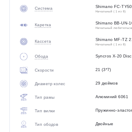
Shimano FC-TY50
Система
Начальный ( 1 из 8)
Shimano BB-UN-10
Каретка
Начальный любительский
Shimano MF-TZ 21
Кассета
Начальный ( 1 из 8)
Syncros X-20 Disc
Обода
21 (3*7)
Скорости
29 дюймов
Диаметр колес
Алюминий 6061
Тип рамы
Пружинно-эласто
Тип вилки
Двойные
Тип ободов