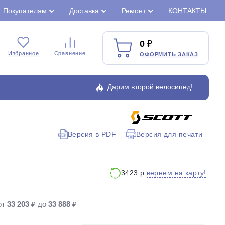
Покупателям
Доставка
Ремонт
КОНТАКТЫ
0
Избранное
Сравнение
ОФОРМИТЬ ЗАКАЗ
Дарим второй велосипед!
Версия в PDF
Версия для печати
Закрыть
вернем на карту!
3423 р.
от
33 203
₽ до
33 888
₽