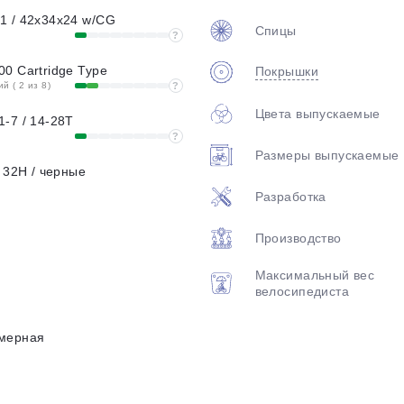
1 / 42x34x24 w/CG
Спицы
?
0 Cartridge Type
Покрышки
 ( 2 из 8)
?
Цвета выпускаемые
-7 / 14-28T
?
Размеры выпускаемые
 32H / черные
Разработка
Производство
Максимальный вес
велосипедиста
мерная