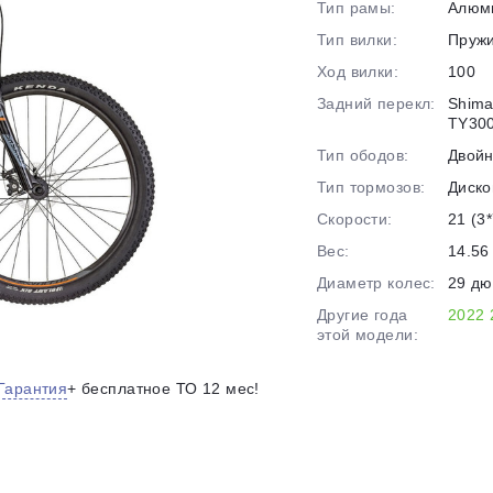
Тип рамы:
Алюм
на части
без переплат
Тип вилки:
Пруж
Ход вилки:
100
Задний перекл:
Shima
График платежей
TY300
Тип ободов:
Двой
Тип тормозов:
Диско
Сегодня
25
%
Скорости:
21 (3*
Вес:
14.56 
Диаметр колес:
29 д
Другие года
2022
этой модели:
Добавляйте товары
в корзину
Гарантия
+ бесплатное ТО 12 мес!
Оплачивайте сегодня только
25
% картой любого банка