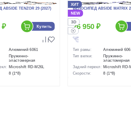
ХИТ
 ABSIDE TENZOR 29 (2027)
ВЕЛОСИПЕД ABSIDE MATRIX 26
NEW
3D
 ₽
26 950 ₽
Купить
Алюминий 6061
Тип рамы:
Алюминий 606
Пружинно-
Тип вилки:
Пружинно-
эластомерная
эластомерная
екл:
Microshift RD-M26L
Задний перекл:
Microshift RD
8 (1*8)
Скорости:
8 (1*8)
ов:
Дисковые механические
Тип тормозов:
Дисковые мех
15 кг.
Вес:
14.8 кг.
29 дюймов
Диаметр
26 дюймов
колес:
р в
18 Серый, 20 Серый
Цвет-размер в
14 Синий
наличии:
1130225
Артикул:
1130224