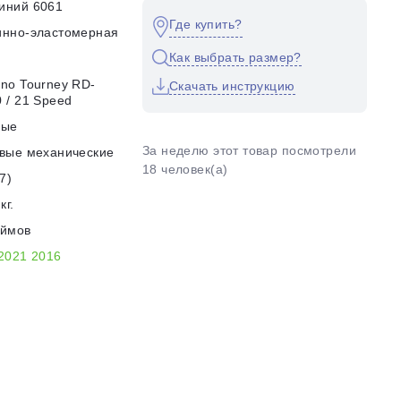
иний 6061
Где купить?
инно-эластомерная
Как выбрать размер?
no Tourney RD-
Скачать инструкцию
 / 21 Speed
ные
За неделю этот товар посмотрели
вые механические
18 человек(а)
7)
кг.
юймов
2021
2016