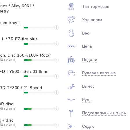
plait.ru
ies / Alloy 6061 /
Тип тормозов
etry
Ход вилки
0mm travel
?
Вес
L / 7R EZ-fire plus
?
Цепь
ch. Disc 160F/160R Rotor
Педали
 ( 2 из 8)
?
раз в 2 недели
 FD-TY500-TS6 / 31.8mm
Рулевая колонка
?
Вынос
RD-TY300 / 21 Speed
?
Руль
R disc
 ( 2 из 8)
?
Подседельный штырь
QR disc
 ( 2 из 8)
?
Седло