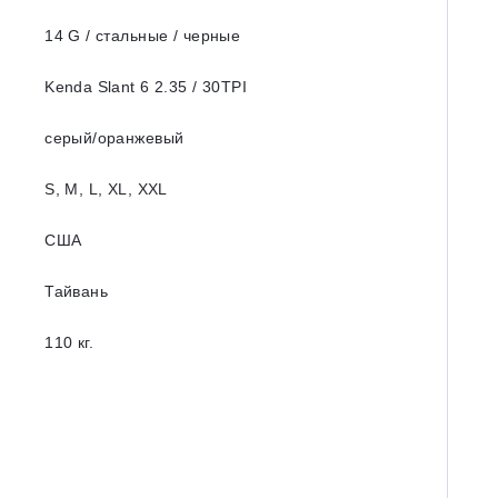
14 G / стальные / черные
Kenda Slant 6 2.35 / 30TPI
серый/оранжевый
S, M, L, XL, XXL
США
Тайвань
110 кг.