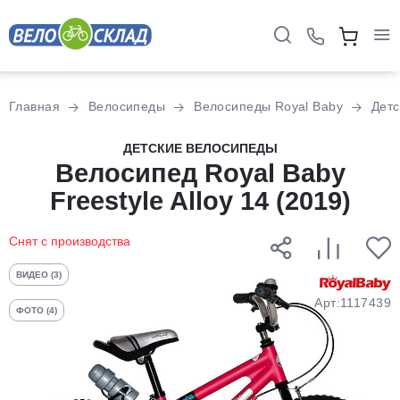
Для клиентов всех банков
Главная
Велосипеды
Велосипеды Royal Baby
Детс
Разбейте
ДЕТСКИЕ ВЕЛОСИПЕДЫ
оплату
Велосипед Royal Baby
на части
Freestyle Alloy 14 (2019)
без переплат
Снят с производства
График платежей
ВИДЕО (3)
Арт:1117439
ФОТО (4)
Сегодня
25
%