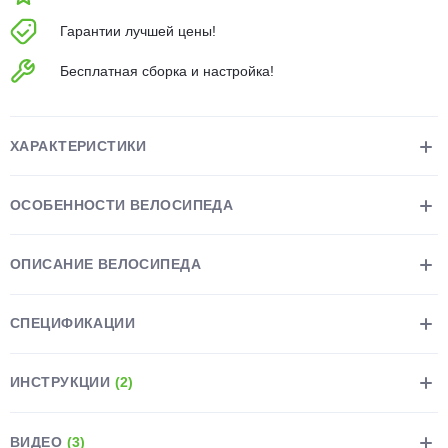
об оплате Плайтом
Гарантии лучшей цены!
Бесплатная сборка и настройка!
Остались вопросы?
25
8 800 302-02-51
ХАРАКТЕРИСТИКИ
plait.ru
раз в 2
недели
ОСОБЕННОСТИ ВЕЛОСИПЕДА
ОПИСАНИЕ ВЕЛОСИПЕДА
СПЕЦИФИКАЦИИ
ИНСТРУКЦИИ
(2)
ВИДЕО
(3)