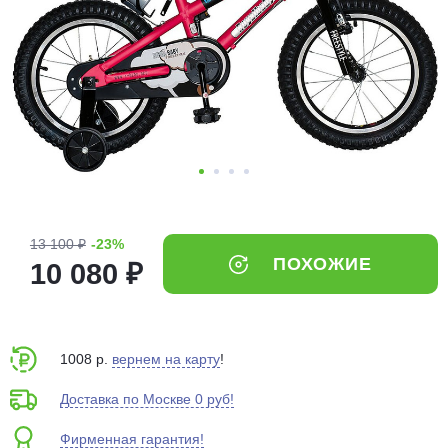
Добавляйте товары
в корзину
Оплачивайте сегодня только
25
% картой любого банка
Получайте товар
выбранный способом
13 100 ₽
-23%
ПОХОЖИЕ
10 080 ₽
Оставшиеся
75
% будут
списываться
с вашей карты
по
25
%
каждые 2 недели
1008 р.
вернем на карту
!
Доставка по Москве 0 руб!
Фирменная гарантия!
Подробнее