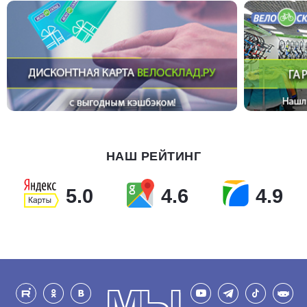
НАШ РЕЙТИНГ
5.0
4.6
4.9
МЫ