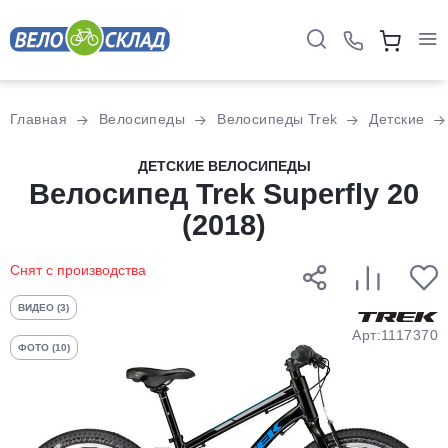
Для клиентов всех банков
Главная
Велосипеды
Велосипеды Trek
Детские
Разбейте
ДЕТСКИЕ ВЕЛОСИПЕДЫ
оплату
Велосипед Trek Superfly 20
на части
(2018)
без переплат
Снят с производства
График платежей
ВИДЕО (3)
Арт:1117370
ФОТО (10)
Сегодня
25
%