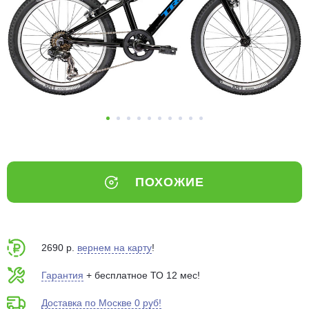
Добавляйте товары
в корзину
Оплачивайте сегодня только
25
% картой любого банка
Получайте товар
выбранный способом
ПОХОЖИЕ
Оставшиеся
75
% будут
списываться
с вашей карты
по
25
%
каждые 2 недели
2690 р.
вернем на карту
!
Гарантия
+ бесплатное ТО 12 мес!
Доставка по Москве 0 руб!
Подробнее