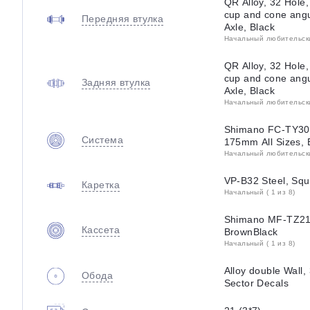
QR Alloy, 32 Hole,
cup and cone angu
Передняя втулка
Axle, Black
Начальный любительский
QR Alloy, 32 Hole,
cup and cone angu
Задняя втулка
Axle, Black
Начальный любительский
Shimano FC-TY301
Система
175mm All Sizes, B
Начальный любительский
VP-B32 Steel, Squ
Каретка
Начальный ( 1 из 8)
Shimano MF-TZ21,
Кассета
BrownBlack
Начальный ( 1 из 8)
Alloy double Wall,
Обода
Sector Decals