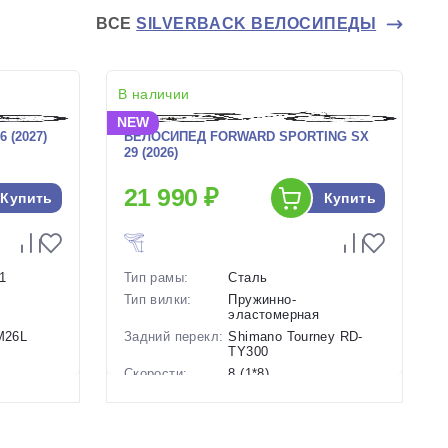
ВСЕ
SILVERBACK ВЕЛОСИПЕДЫ
В наличии
NEW
 (2027)
ВЕЛОСИПЕД FORWARD SPORTING SX
29 (2026)
21 990 ₽
Купить
Купить
1
Тип рамы:
Сталь
Тип вилки:
Пружинно-
эластомерная
-M26L
Задний перекл:
Shimano Tourney RD-
TY300
Скорости:
8 (1*8)
анические
Тип тормозов:
Дисковые механические
Вес:
17.3 кг.
Диаметр
29 дюймов