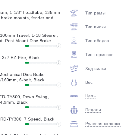
plait.ru
nium, 1-1/8” headtube, 135mm
Тип рамы
 brake mounts, fender and
Тип вилки
00mm Travel, 1-18 Steerer,
Тип ободов
, Post Mount Disc Brake
?
Тип тормозов
3x7 EZ-Fire, Black
?
Ход вилки
раз в 2 недели
echanical Disc Brake
/160mm, 6-bolt, Black
Вес
?
Цепь
FD-TY300, Down Swing,
34.9mm, Black
?
Педали
 RD-TY300, 7 Speed, Black
Рулевая колонка
?