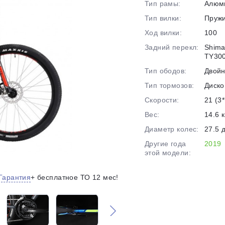
Тип рамы:
Алюм
на части
без переплат
Тип вилки:
Пруж
Ход вилки:
100
Задний перекл:
Shima
График платежей
TY300
Тип ободов:
Двой
Тип тормозов:
Диско
Сегодня
25
%
Скорости:
21 (3*
Вес:
14.6 к
Диаметр колес:
27.5 
Другие года
2019
этой модели:
Добавляйте товары
в корзину
Гарантия
+ бесплатное ТО 12 мес!
Оплачивайте сегодня только
25
% картой любого банка