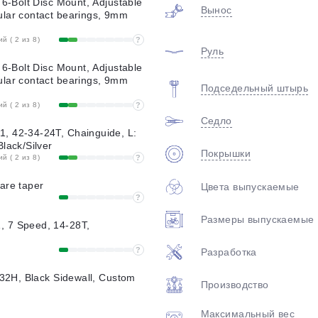
 6-Bolt Disc Mount, Adjustable
Вынос
lar contact bearings, 9mm
 ( 2 из 8)
?
Руль
 6-Bolt Disc Mount, Adjustable
lar contact bearings, 9mm
Подседельный штырь
 ( 2 из 8)
?
Седло
, 42-34-24T, Chainguide, L:
lack/Silver
Покрышки
 ( 2 из 8)
?
are taper
Цвета выпускаемые
?
Размеры выпускаемые
 7 Speed, 14-28T,
?
Разработка
 32H, Black Sidewall, Custom
Производство
Максимальный вес