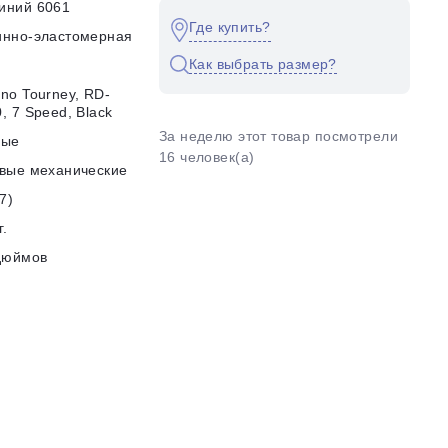
иний 6061
Где купить?
инно-эластомерная
Как выбрать размер?
no Tourney, RD-
, 7 Speed, Black
За неделю этот товар посмотрели
ные
16 человек(а)
вые механические
7)
г.
дюймов