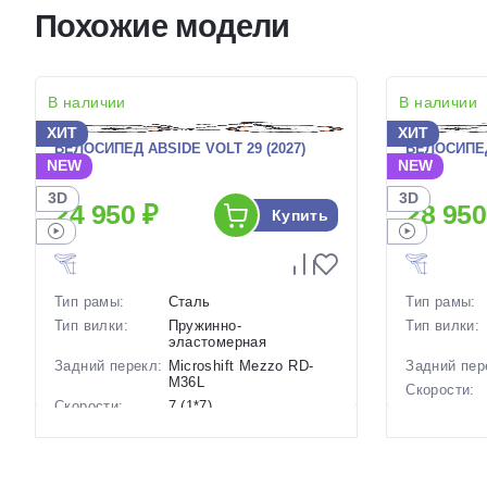
Похожие модели
В наличии
В наличии
ХИТ
ХИТ
ВЕЛОСИПЕД ABSIDE VOLT 29 (2027)
ВЕЛОСИПЕД
NEW
NEW
3D
3D
24 950 ₽
28 950
Купить
Тип рамы:
Сталь
Тип рамы:
Тип вилки:
Пружинно-
Тип вилки:
эластомерная
Задний перекл:
Microshift Mezzo RD-
Задний пер
M36L
Скорости:
Скорости:
7 (1*7)
Тип тормоз
Тип тормозов:
Дисковые механические
Вес:
Вес:
17 кг.
Диаметр
Диаметр
29 дюймов
колес: