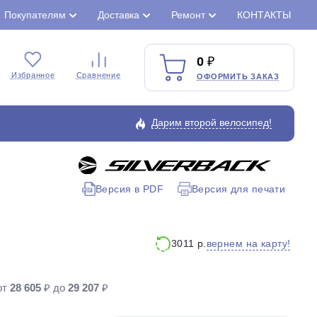
Покупателям
Доставка
Ремонт
КОНТАКТЫ
0
Избранное
Сравнение
ОФОРМИТЬ ЗАКАЗ
Дарим второй велосипед!
Версия в PDF
Версия для печати
Закрыть
вернем на карту!
3011 р.
от
28 605
₽ до
29 207
₽