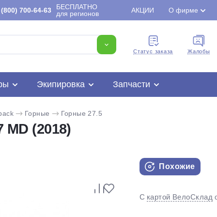
БЕСПЛАТНО
(800) 700-64-63
АКЦИИ
О фирме
для регионов
Cтатус заказа
Жалобы
ры
Экипировка
Запчасти
back
Горные
Горные 27.5
7 MD (2018)
Похожие
Для клиентов всех банков
С
картой ВелоСклад
Разбейте
оплату