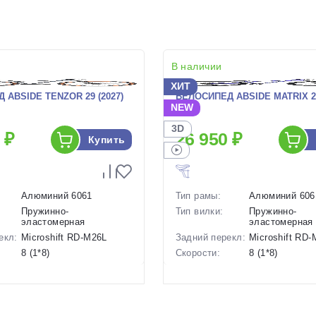
В наличии
ХИТ
 ABSIDE TENZOR 29 (2027)
ВЕЛОСИПЕД ABSIDE MATRIX 26
NEW
3D
 ₽
26 950 ₽
Купить
Алюминий 6061
Тип рамы:
Алюминий 606
Пружинно-
Тип вилки:
Пружинно-
эластомерная
эластомерная
екл:
Microshift RD-M26L
Задний перекл:
Microshift RD
8 (1*8)
Скорости:
8 (1*8)
ов:
Дисковые механические
Тип тормозов:
Дисковые мех
15 кг.
Вес:
14.8 кг.
29 дюймов
Диаметр
26 дюймов
колес: