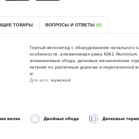
Получайте товар
выбранный способом
ЮЩИЕ ТОВАРЫ
ВОПРОСЫ И ОТВЕТЫ
(6)
Оставшиеся
75
% будут
списываться
с вашей карты
по
25
%
каждые 2 недели
Горный велосипед с оборудованием начального кл
особенности: алюминиевая рама 6061 Aluminium
алюминиевые обода, дисковые механические тор
катания по различным дорогам и пересеченной ме
кг.
Подробнее
об оплате Плайтом
Для кого:
мужской
25
раз в 2
ая вилка
Двойные обода
Дисковые тормо
Остались вопросы?
недели
8 800 302-02-51