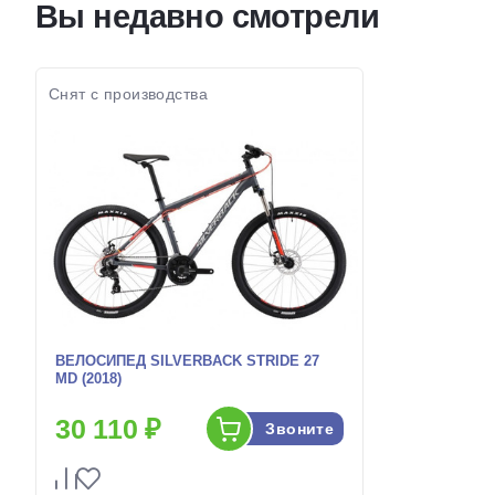
Вы недавно смотрели
колес:
Цвет-разме
Цвет-размер в
, 20 Черный, 18 Черный
наличии:
наличии:
Артикул:
Артикул:
1130226
Снят с производства
ВЕЛОСИПЕД SILVERBACK STRIDE 27
MD (2018)
30 110 ₽
Звоните