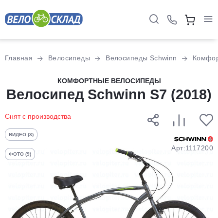
Для клиентов всех банков
Главная
Велосипеды
Велосипеды Schwinn
Комфо
Разбейте
КОМФОРТНЫЕ ВЕЛОСИПЕДЫ
Велосипед Schwinn S7 (2018)
оплату
на части
без переплат
Снят с производства
ВИДЕО (3)
График платежей
Арт:1117200
ФОТО (9)
Сегодня
25
%