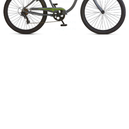
Добавляйте товары
в корзину
Оплачивайте сегодня только
25
% картой любого банка
Получайте товар
выбранный способом
Оставшиеся
75
% будут
списываться
с вашей карты
по
25
%
каждые 2 недели
Подробнее