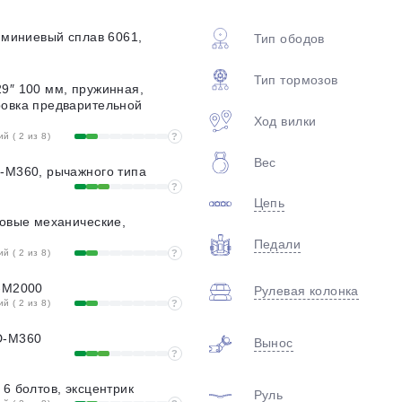
plait.ru
люминиевый сплав 6061,
Тип ободов
Тип тормозов
9″ 100 мм, пружинная,
ровка предварительной
Ход вилки
 ( 2 из 8)
?
Вес
-M360, рычажного типа
?
Цепь
раз в 2 недели
ковые механические,
Педали
 ( 2 из 8)
?
D-M2000
Рулевая колонка
 ( 2 из 8)
?
D-M360
Вынос
?
 6 болтов, эксцентрик
Руль