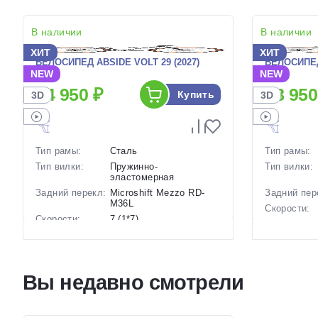
В наличии
В наличии
ХИТ
ХИТ
ВЕЛОСИПЕД ABSIDE VOLT 29 (2027)
ВЕЛОСИПЕД
NEW
NEW
24 950 ₽
28 950
Купить
3D
3D
Тип рамы:
Сталь
Тип рамы:
Тип вилки:
Пружинно-
Тип вилки:
эластомерная
Задний перекл:
Microshift Mezzo RD-
Задний пер
M36L
Скорости:
Скорости:
7 (1*7)
Тип тормоз
Тип тормозов:
Дисковые механические
Вес:
Вес:
17 кг.
Диаметр
Диаметр
29 дюймов
колес:
Вы недавно смотрели
колес:
Цвет-разме
Цвет-размер в
20 Черный, 18 Черный
наличии:
наличии:
Артикул: