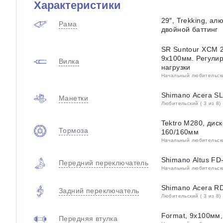
Характеристики
29″, Trekking, а
Рама
двойной баттинг
SR Suntour XCM 2
9x100мм. Регули
Вилка
нагрузки
Начальный любительский
Shimano Acera SL
Манетки
Любительский ( 3 из 8)
Tektro M280, дис
Тормоза
160/160мм
Начальный любительский
Shimano Altus F
Передний переключатель
Начальный любительский
Shimano Acera R
Задний переключатель
Любительский ( 3 из 8)
Format, 9x100мм,
Передняя втулка