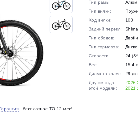
Тип рамы:
Алюм
на части
без переплат
Тип вилки:
Пруж
Ход вилки:
100
Задний перекл:
Shima
График платежей
Тип ободов:
Двой
Тип тормозов:
Диско
Сегодня
Скорости:
24 (3*
25
%
Вес:
15.4 к
Диаметр колес:
29 д
Другие года
2026
этой модели:
2021
Добавляйте товары
в корзину
Гарантия
+ бесплатное ТО 12 мес!
Оплачивайте сегодня только
25
% картой любого банка