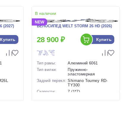
В наличии
NEW
 (2027)
ВЕЛОСИПЕД WELT STORM 26 HD (2026)
28 900 ₽
Купить
Купить
1
Тип рамы:
Алюминий 6061
Тип вилки:
Пружинно-
эластомерная
-M26L
Задний перекл:
Shimano Tourney RD-
TY300
Скорости:
7 (1*7)
анические
Тип тормозов:
Дисковые
гидравлические
Вес:
14.5 кг.
Диаметр
26 дюймов
колес:
Цвет-размер в
Синий
наличии: