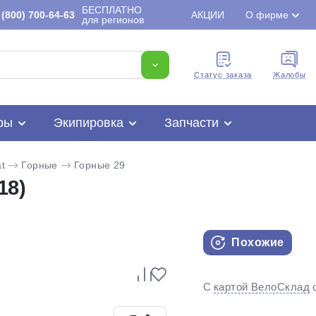
БЕСПЛАТНО
(800) 700-64-63
АКЦИИ
О фирме
для регионов
Cтатус заказа
Жалобы
ры
Экипировка
Запчасти
t
Горные
Горные 29
18)
Похожие
Для клиентов всех банков
С
картой ВелоСклад
Разбейте
оплату