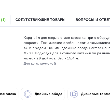
Получайте товар
выбранный способом
Ы
(1)
СОПУТСТВУЮЩИЕ ТОВАРЫ
ВОПРОСЫ И ОТВ
Оставшиеся
75
% будут
списываться
с вашей карты
по
25
%
каждые 2 недели
Хардтейл для езды в стиле кросс-кантри с обору
скорости. Технические особенности: алюминиева
XCM с ходом 100 мм, двойные обода Format Doubl
M280. Подходит для активного катания по разли
колес - 29 дюймов. Вес - 15,4 кг.
Подробнее
об оплате Плайтом
Для кого:
мужской
25
раз в 2
ая вилка
Двойные обода
Дисковые тормо
Остались вопросы?
недели
8 800 302-02-51