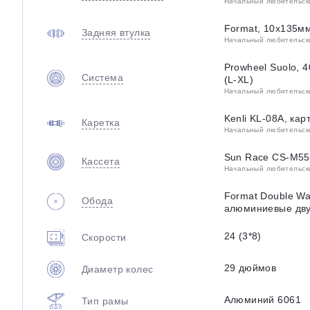
Начальный любительский
Задняя втулка
Начальный любительский
Prowheel Suolo, 
Система
(L-XL)
Начальный любительский
Kenli KL-08A, ка
Каретка
Начальный любительский
Sun Race CS-M55-
Кассета
Начальный любительский
Format Double Wal
Обода
алюминиевые дв
24 (3*8)
Скорости
29 дюймов
Диаметр колес
Алюминий 6061
Тип рамы