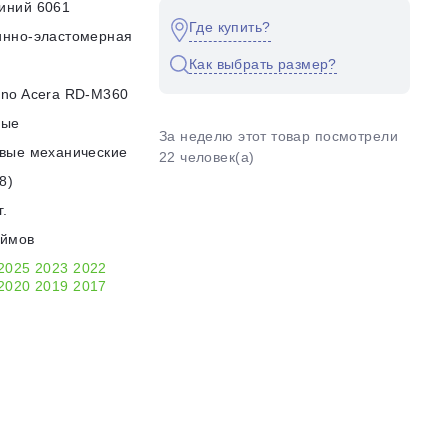
иний 6061
Где купить?
инно-эластомерная
Как выбрать размер?
no Acera RD-M360
ные
За неделю этот товар посмотрели
вые механические
22 человек(а)
8)
г.
юймов
2025
2023
2022
2020
2019
2017