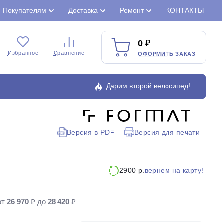
Покупателям
Доставка
Ремонт
КОНТАКТЫ
0
Избранное
Сравнение
ОФОРМИТЬ ЗАКАЗ
Дарим второй велосипед!
Версия в PDF
Версия для печати
Закрыть
вернем на карту!
2900 р.
от
26 970
₽ до
28 420
₽