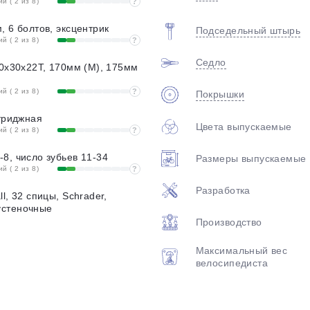
 ( 2 из 8)
?
Format, 10x135мм, 6 болтов, эксцентрик
Подседельный штырь
 ( 2 из 8)
?
Седло
40x30x22T, 170мм (M), 175мм
 ( 2 из 8)
?
Покрышки
ртриджная
Цвета выпускаемые
 ( 2 из 8)
?
8, число зубьев 11-34
Размеры выпускаемые
 ( 2 из 8)
?
Разработка
l, 32 спицы, Schrader,
устеночные
Производство
Максимальный вес
велосипедиста