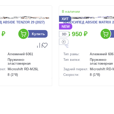
В наличии
ХИТ
 ABSIDE TENZOR 29 (2027)
ВЕЛОСИПЕД ABSIDE MATRIX 26
NEW
 ₽
26 950 ₽
Купить
3D
Алюминий 6061
Тип рамы:
Алюминий 606
Пружинно-
Тип вилки:
Пружинно-
эластомерная
эластомерная
екл:
Microshift RD-M26L
Задний перекл:
Microshift RD
8 (1*8)
Скорости:
8 (1*8)
ов:
Дисковые механические
Тип тормозов:
Дисковые мех
15 кг.
Вес:
14.8 кг.
29 дюймов
Диаметр
26 дюймов
колес:
р в
18 Серый, 20 Серый
Цвет-размер в
14 Синий
наличии:
1130225
Артикул:
1130224