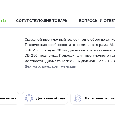
Получайте товар
выбранный способом
Ы
(1)
СОПУТСТВУЮЩИЕ ТОВАРЫ
ВОПРОСЫ И ОТВ
Оставшиеся
75
% будут
списываться
с вашей карты
по
25
%
каждые 2 недели
Складной прогулочный велосипед с оборудованием
Технические особенности: алюминиевая рама AL-
386 MLO с ходом 80 мм, двойные алюминиевые о
DB-280, подножка. Подходит для прогулочного к
местности. Диаметр колес - 26 дюймов. Вес - 15,3 
Подробнее
об оплате Плайтом
Для кого:
мужской, женский
25
раз в 2
ая вилка
Двойные обода
Дисковые тормо
Остались вопросы?
недели
8 800 302-02-51