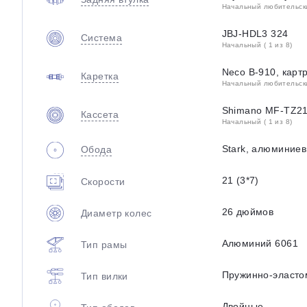
Начальный любительский
JBJ-HDL3 324
Система
Начальный ( 1 из 8)
Neco B-910, карт
Каретка
Начальный любительский
Shimano MF-TZ2
Кассета
Начальный ( 1 из 8)
Stark, алюминие
Обода
21 (3*7)
Скорости
26 дюймов
Диаметр колес
Алюминий 6061
Тип рамы
Пружинно-эласто
Тип вилки
Двойные