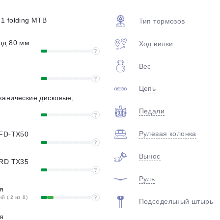
plait.ru
1 folding MTB
Тип тормозов
од 80 мм
Ход вилки
?
Вес
?
Цепь
ханические дисковые,
Педали
?
раз в 2 недели
Рулевая колонка
 FD-TX50
?
Вынос
 RD TX35
?
Руль
я
 ( 2 из 8)
?
Подседельный штырь
я