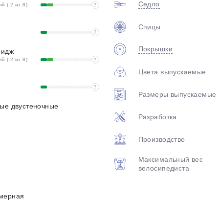
Седло
 ( 2 из 8)
?
Спицы
?
Покрышки
ридж
 ( 2 из 8)
?
Цвета выпускаемые
1
?
Размеры выпускаемые
вые двустеночные
Разработка
Производство
Максимальный вес
велосипедиста
мерная