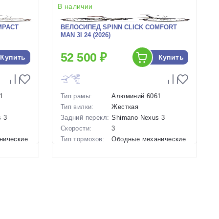
В наличии
MPACT
ВЕЛОСИПЕД SPINN CLICK COMFORT
MAN 3I 24 (2026)
52 500 ₽
Купить
Купить
1
Тип рамы:
Алюминий 6061
Тип вилки:
Жесткая
 3
Задний перекл:
Shimano Nexus 3
Скорости:
3
нические
Тип тормозов:
Ободные механические
Вес:
13.5 кг.
Диаметр
24 дюймов
колес:
й
Цвет-размер в
Серый, Зеленый
наличии:
Артикул:
1129981