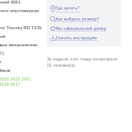
иний 6061
Где купить?
инно-эластомерная
Как выбрать размер?
no Tourney RD TX35
Мы официальный дилер
ные
Скачать инструкцию
вые механические
7)
За неделю этот товар посмотрели
г.
15 человек(а)
юймов
2023
2022
2021
2019
2017