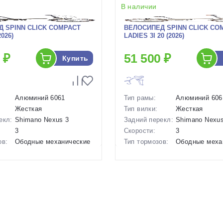
В наличии
 SPINN CLICK COMPACT
ВЕЛОСИПЕД SPINN CLICK CO
2026)
LADIES 3I 20 (2026)
 ₽
51 500 ₽
Купить
Алюминий 6061
Тип рамы:
Алюминий 606
Жесткая
Тип вилки:
Жесткая
екл:
Shimano Nexus 3
Задний перекл:
Shimano Nexus
3
Скорости:
3
ов:
Ободные механические
Тип тормозов:
Ободные меха
12.5 кг.
Вес:
12.5 кг.
20 дюймов
Диаметр
20 дюймов
колес:
р в
Зеленый
Цвет-размер в
Белый, Желты
наличии:
1129979
Артикул:
1129980