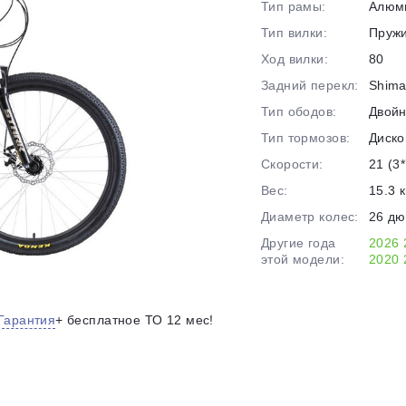
Тип рамы:
Алюм
на части
без переплат
Тип вилки:
Пруж
Ход вилки:
80
Задний перекл:
Shima
График платежей
Тип ободов:
Двой
Тип тормозов:
Диско
Сегодня
Скорости:
21 (3*
25
%
Вес:
15.3 к
Диаметр колес:
26 д
Другие года
2026
этой модели:
2020
Добавляйте товары
в корзину
Гарантия
+ бесплатное ТО 12 мес!
Оплачивайте сегодня только
25
% картой любого банка