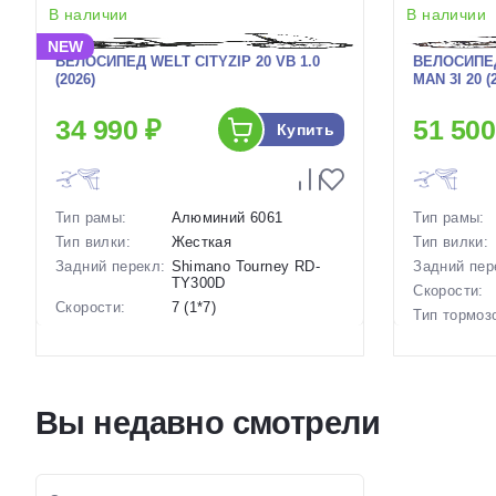
В наличии
В наличии
NEW
ВЕЛОСИПЕД WELT CITYZIP 20 VB 1.0
ВЕЛОСИПЕД
(2026)
MAN 3I 20 (
34 990 ₽
51 500
Купить
Тип рамы:
Алюминий 6061
Тип рамы:
Тип вилки:
Жесткая
Тип вилки:
Задний перекл:
Shimano Tourney RD-
Задний пер
TY300D
Скорости:
Скорости:
7 (1*7)
Тип тормоз
Тип тормозов:
Ободные механические
Вес:
Вес:
13.5 кг.
Диаметр
Диаметр
20 дюймов
колес:
колес:
Цвет-разме
Вы недавно смотрели
Цвет-размер в
Черный
наличии:
наличии:
Артикул:
Артикул:
1130249