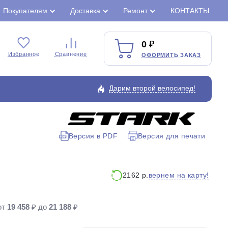
Покупателям
Доставка
Ремонт
КОНТАКТЫ
0
Избранное
Сравнение
ОФОРМИТЬ ЗАКАЗ
Дарим второй велосипед!
Версия в PDF
Версия для печати
Закрыть
вернем на карту!
2162 р.
от
19 458
₽ до
21 188
₽