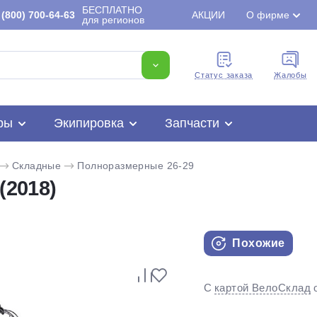
БЕСПЛАТНО
(800) 700-64-63
АКЦИИ
О фирме
для регионов
Cтатус заказа
Жалобы
ры
Экипировка
Запчасти
Складные
Полноразмерные 26-29
(2018)
Похожие
Для клиентов всех банков
С
картой ВелоСклад
Разбейте
оплату