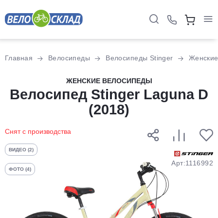
Для клиентов всех банков
Главная
Велосипеды
Велосипеды Stinger
Женски
Разбейте
ЖЕНСКИЕ ВЕЛОСИПЕДЫ
оплату
Велосипед Stinger Laguna D
на части
(2018)
без переплат
Снят с производства
График платежей
ВИДЕО (2)
Арт:1116992
ФОТО (4)
Сегодня
25
%