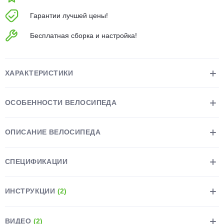
об оплате Плайтом
Гарантии лучшей цены!
Бесплатная сборка и настройка!
Остались вопросы?
25
8 800 302-02-51
ХАРАКТЕРИСТИКИ
plait.ru
раз в 2
недели
ОСОБЕННОСТИ ВЕЛОСИПЕДА
ОПИСАНИЕ ВЕЛОСИПЕДА
СПЕЦИФИКАЦИИ
ИНСТРУКЦИИ
(2)
ВИДЕО
(2)