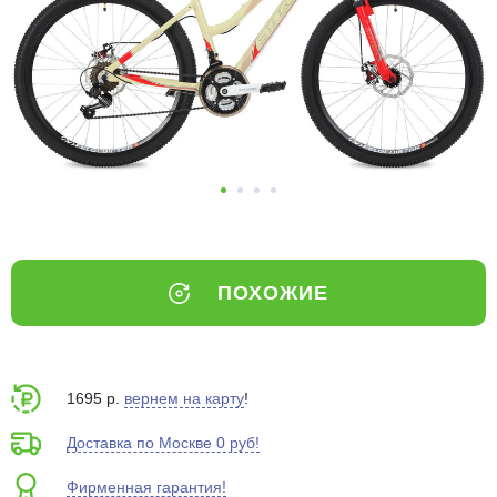
Добавляйте товары
в корзину
Оплачивайте сегодня только
25
% картой любого банка
Получайте товар
выбранный способом
ПОХОЖИЕ
Оставшиеся
75
% будут
списываться
с вашей карты
по
25
%
каждые 2 недели
1695 р.
вернем на карту
!
Доставка по Москве 0 руб!
Фирменная гарантия!
Подробнее