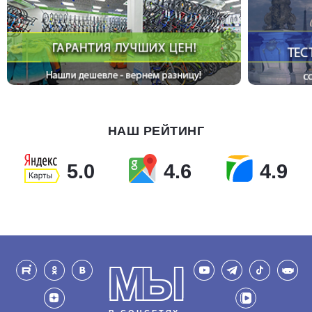
НАШ РЕЙТИНГ
5.0
4.6
4.9
МЫ