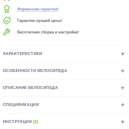
об оплате Плайтом
Фирменная гарантия!
Гарантии лучшей цены!
Бесплатная сборка и настройка!
Остались вопросы?
25
8 800 302-02-51
plait.ru
раз в 2
ХАРАКТЕРИСТИКИ
недели
ОСОБЕННОСТИ ВЕЛОСИПЕДА
ОПИСАНИЕ ВЕЛОСИПЕДА
СПЕЦИФИКАЦИИ
ИНСТРУКЦИИ
(2)