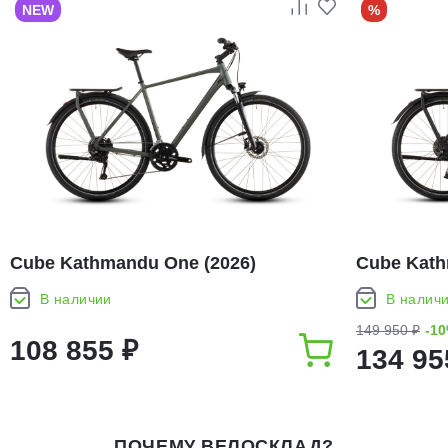
NEW
%
Cube Kathmandu One (2026)
Cube Kath
В наличии
В налич
149 950 ₽
-1
108 855 ₽
134 95
ПОЧЕМУ ВЕЛОСКЛАД?