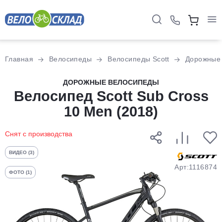
Для клиентов всех банков
Главная
Велосипеды
Велосипеды Scott
Дорожные
Разбейте
ДОРОЖНЫЕ ВЕЛОСИПЕДЫ
оплату
Велосипед Scott Sub Cross
на части
10 Men (2018)
без переплат
Снят с производства
График платежей
ВИДЕО (3)
Арт:1116874
ФОТО (1)
Сегодня
25
%