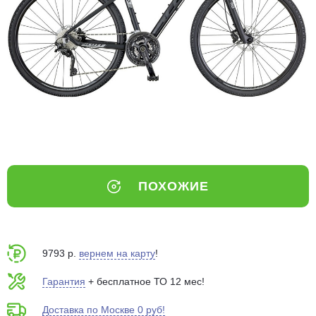
Добавляйте товары
в корзину
Оплачивайте сегодня только
25
% картой любого банка
Получайте товар
выбранный способом
ПОХОЖИЕ
Оставшиеся
75
% будут
списываться
с вашей карты
по
25
%
каждые 2 недели
9793 р.
вернем на карту
!
Гарантия
+ бесплатное ТО 12 мес!
Доставка по Москве 0 руб!
Подробнее