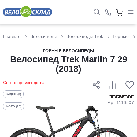
Для клиентов всех банков
Главная
Велосипеды
Велосипеды Trek
Горные
Разбейте
ГОРНЫЕ ВЕЛОСИПЕДЫ
оплату
Велосипед Trek Marlin 7 29
на части
(2018)
без переплат
Снят с производства
График платежей
ВИДЕО (3)
Арт:1116807
ФОТО (10)
Сегодня
25
%