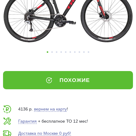
Добавляйте товары
в корзину
Оплачивайте сегодня только
25
% картой любого банка
Получайте товар
выбранный способом
ПОХОЖИЕ
Оставшиеся
75
% будут
списываться
с вашей карты
по
25
%
каждые 2 недели
4136 р.
вернем на карту
!
Гарантия
+ бесплатное ТО 12 мес!
Доставка по Москве 0 руб!
Подробнее