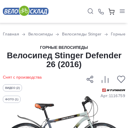
Для клиентов всех банков
Главная
Велосипеды
Велосипеды Stinger
Горные
Разбейте
ГОРНЫЕ ВЕЛОСИПЕДЫ
оплату
Велосипед Stinger Defender
на части
26 (2016)
без переплат
Снят с производства
График платежей
ВИДЕО (2)
Арт:1116759
ФОТО (1)
Сегодня
25
%