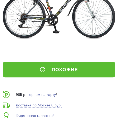
Добавляйте товары
в корзину
Оплачивайте сегодня только
25
% картой любого банка
Получайте товар
выбранный способом
ПОХОЖИЕ
Оставшиеся
75
% будут
списываться
с вашей карты
по
25
%
каждые 2 недели
965 р.
вернем на карту
!
Доставка по Москве 0 руб!
Фирменная гарантия!
Подробнее