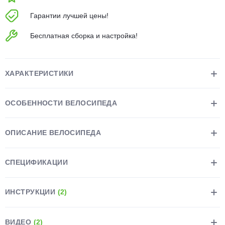
об оплате Плайтом
Гарантии лучшей цены!
Бесплатная сборка и настройка!
Остались вопросы?
25
8 800 302-02-51
ХАРАКТЕРИСТИКИ
plait.ru
раз в 2
недели
ОСОБЕННОСТИ ВЕЛОСИПЕДА
ОПИСАНИЕ ВЕЛОСИПЕДА
СПЕЦИФИКАЦИИ
ИНСТРУКЦИИ
(2)
ВИДЕО
(2)