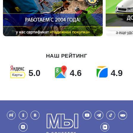
НАШ РЕЙТИНГ
5.0
4.6
4.9
МЫ