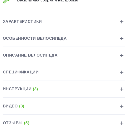
Бесплатная сборка и настройка!
об оплате Плайтом
ХАРАКТЕРИСТИКИ
Остались вопросы?
25
ОСОБЕННОСТИ ВЕЛОСИПЕДА
8 800 302-02-51
plait.ru
раз в 2
ОПИСАНИЕ ВЕЛОСИПЕДА
недели
СПЕЦИФИКАЦИИ
ИНСТРУКЦИИ
(3)
ВИДЕО
(3)
ОТЗЫВЫ
(5)