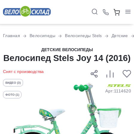
Для клиентов всех банков
Главная
Велосипеды
Велосипеды Stels
Детские
Разбейте
ДЕТСКИЕ ВЕЛОСИПЕДЫ
Велосипед Stels Joy 14 (2016)
оплату
на части
без переплат
Снят с производства
ВИДЕО (3)
График платежей
Арт:1114620
ФОТО (1)
Сегодня
25
%