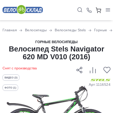
Для клиентов всех банков
Главная
Велосипеды
Велосипеды Stels
Горные
Разбейте
ГОРНЫЕ ВЕЛОСИПЕДЫ
оплату
Велосипед Stels Navigator
на части
620 MD V010 (2016)
без переплат
Снят с производства
График платежей
ВИДЕО (3)
Арт:1116524
ФОТО (1)
Сегодня
25
%