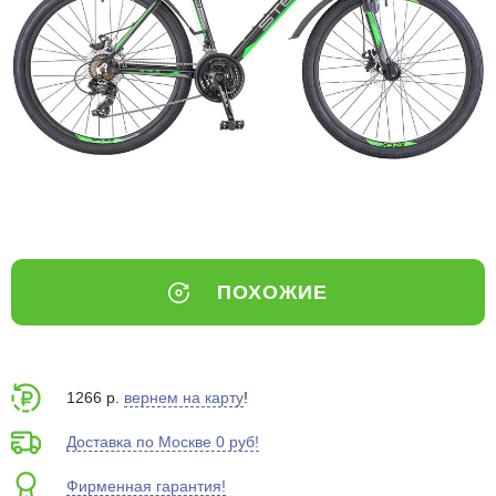
Добавляйте товары
в корзину
Оплачивайте сегодня только
25
% картой любого банка
Получайте товар
выбранный способом
ПОХОЖИЕ
Оставшиеся
75
% будут
списываться
с вашей карты
по
25
%
каждые 2 недели
1266 р.
вернем на карту
!
Доставка по Москве 0 руб!
Фирменная гарантия!
Подробнее