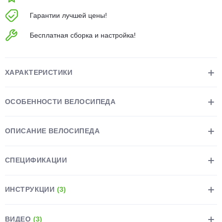
об оплате Плайтом
Гарантии лучшей цены!
Бесплатная сборка и настройка!
Остались вопросы?
25
8 800 302-02-51
ХАРАКТЕРИСТИКИ
plait.ru
раз в 2
недели
ОСОБЕННОСТИ ВЕЛОСИПЕДА
ОПИСАНИЕ ВЕЛОСИПЕДА
СПЕЦИФИКАЦИИ
ИНСТРУКЦИИ
(3)
ВИДЕО
(3)