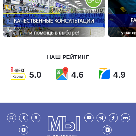
НАШ РЕЙТИНГ
5.0
4.6
4.9
МЫ