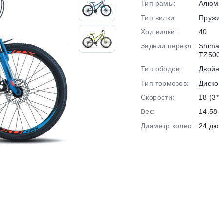
Тип рамы:
Алюм
на части
без переплат
Тип вилки:
Пруж
Ход вилки:
40
Задний перекл:
Shima
График платежей
TZ50
Тип ободов:
Двой
Тип тормозов:
Диско
Сегодня
25
%
Скорости:
18 (3*
Вес:
14.58 
Диаметр колес:
24 д
Добавляйте товары
в корзину
Оплачивайте сегодня только
25
% картой любого банка