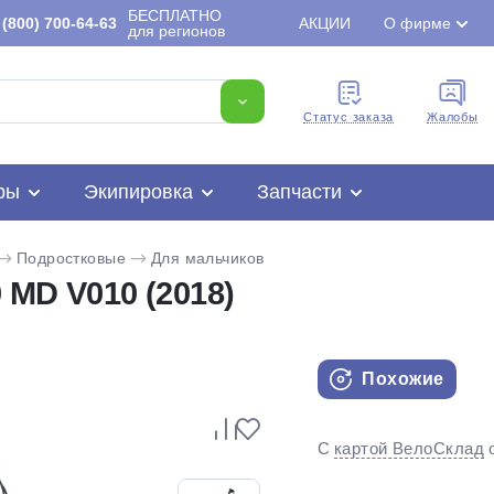
БЕСПЛАТНО
(800) 700-64-63
АКЦИИ
О фирме
для регионов
Cтатус заказа
Жалобы
ры
Экипировка
Запчасти
Подростковые
Для мальчиков
 MD V010 (2018)
Похожие
Для клиентов всех банков
С
картой ВелоСклад
Разбейте
оплату