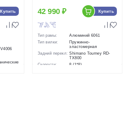
42 990 ₽
Купить
Купить
Тип рамы:
Алюминий 6061
Тип вилки:
Пружинно-
эластомерная
-V4006
Задний перекл:
Shimano Tourney RD-
TX800
анические
Скорости:
8 (1*8)
Тип тормозов:
Дисковые
гидравлические
Вес:
12.6 кг.
Диаметр
24 дюймов
колес:
Цвет-размер в
13.5 Оранжевый
наличии:
Артикул:
1129896