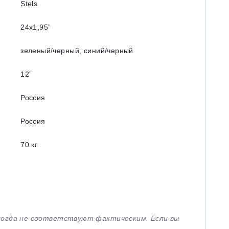
Stels
24х1,95”
зеленый/черный, синий/черный
12”
Россия
Россия
70 кг.
иногда не соответствуют фактическим. Если вы