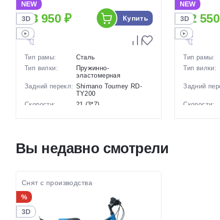
NEW
NEW
23 950 ₽
22 550
Купить
3D
3D
Тип рамы:
Сталь
Тип рамы:
Тип вилки:
Пружинно-
Тип вилки:
эластомерная
Задний перекл:
Shimano Tourney RD-
Задний пер
TY200
Скорости:
21 (3*7)
Скорости:
Тип тормозов:
Дисковые механические
Тип тормоз
Вес:
17.2 кг.
Вес:
Диаметр
26 дюймов
Диаметр
Вы недавно смотрели
колес:
колес:
Цвет-размер в
14 Черный
Цвет-разме
наличии:
наличии:
Артикул:
1130223
Артикул:
Снят с производства
%
3D