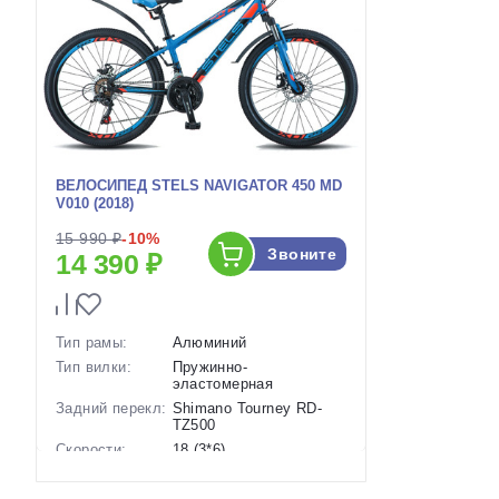
ВЕЛОСИПЕД STELS NAVIGATOR 450 MD
V010 (2018)
15 990 ₽
-10%
Звоните
14 390 ₽
Тип рамы:
Алюминий
Тип вилки:
Пружинно-
эластомерная
Задний перекл:
Shimano Tourney RD-
TZ500
Скорости:
18 (3*6)
Тип тормозов:
Дисковые механические
Вес:
14.58 кг.