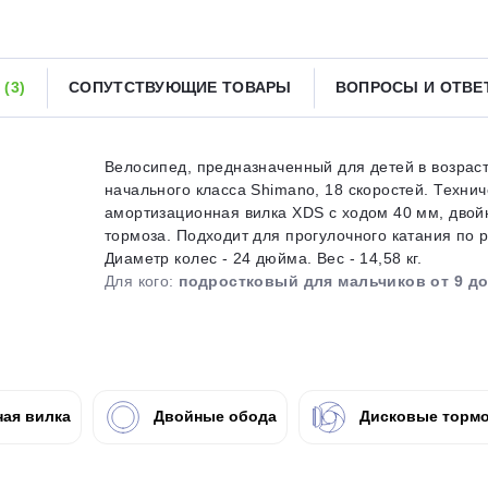
Получайте товар
выбранный способом
Ы
(3)
СОПУТСТВУЮЩИЕ ТОВАРЫ
ВОПРОСЫ И ОТВ
Оставшиеся
75
% будут
списываться
с вашей карты
по
25
%
каждые 2 недели
Велосипед, предназначенный для детей в возраст
начального класса Shimano, 18 скоростей. Техни
амортизационная вилка XDS с ходом 40 мм, дво
тормоза. Подходит для прогулочного катания по 
Диаметр колес - 24 дюйма. Вес - 14,58 кг.
Подробнее
об оплате Плайтом
Для кого:
подростковый для мальчиков от 9 до
25
раз в 2
ая вилка
Двойные обода
Дисковые тормо
Остались вопросы?
недели
8 800 302-02-51