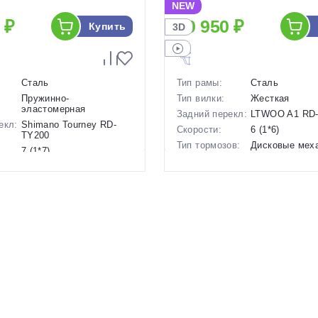
NEW
 ₽
20 950 ₽
Купить
3D
Сталь
Тип рамы:
Сталь
Пружинно-
Тип вилки:
Жесткая
эластомерная
Задний перекл:
LTWOO A1 RD
екл:
Shimano Tourney RD-
Скорости:
6 (1*6)
TY200
Тип тормозов:
Дисковые мех
7 (1*7)
Вес:
13.5 кг.
ов:
Дисковые механические
Диаметр
24 дюймов
16 кг.
колес:
24 дюймов
Цвет-размер в
12 Оранжевый
наличии:
р в
12 Красный
Артикул:
1130221
1130222