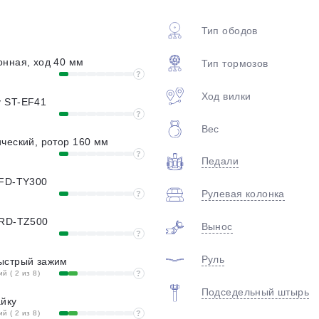
plait.ru
Тип ободов
онная, ход 40 мм
Тип тормозов
?
Ход вилки
 ST-EF41
?
Вес
ческий, ротор 160 мм
?
Педали
раз в 2 недели
 FD-TY300
Рулевая колонка
?
 RD-TZ500
Вынос
?
Руль
ыстрый зажим
 ( 2 из 8)
?
Подседельный штырь
айку
 ( 2 из 8)
?