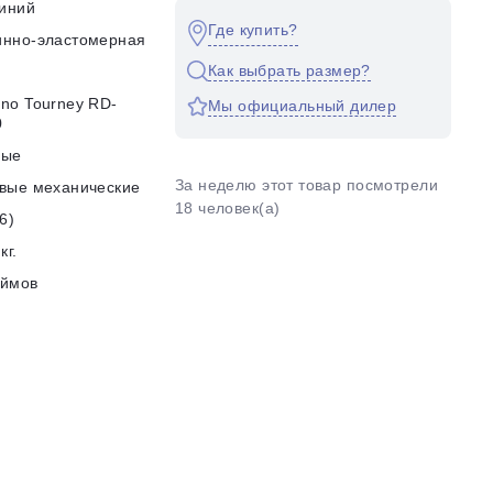
иний
Где купить?
инно-эластомерная
Как выбрать размер?
no Tourney RD-
Мы официальный дилер
0
ные
За неделю этот товар посмотрели
вые механические
18 человек(а)
6)
кг.
юймов