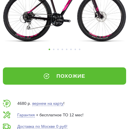
Добавляйте товары
в корзину
Оплачивайте сегодня только
25
% картой любого банка
Получайте товар
выбранный способом
ПОХОЖИЕ
Оставшиеся
75
% будут
списываться
с вашей карты
по
25
%
каждые 2 недели
4680 р.
вернем на карту
!
Гарантия
+ бесплатное ТО 12 мес!
Доставка по Москве 0 руб!
Подробнее