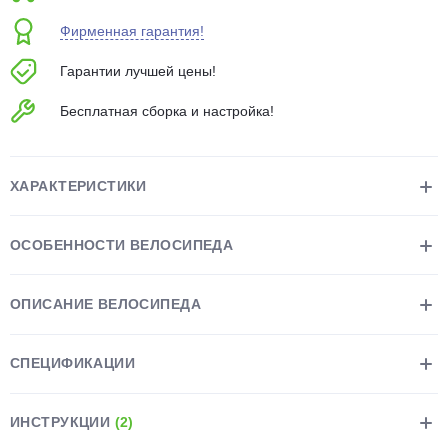
об оплате Плайтом
Фирменная гарантия!
Гарантии лучшей цены!
Бесплатная сборка и настройка!
Остались вопросы?
25
8 800 302-02-51
plait.ru
раз в 2
ХАРАКТЕРИСТИКИ
недели
ОСОБЕННОСТИ ВЕЛОСИПЕДА
ОПИСАНИЕ ВЕЛОСИПЕДА
СПЕЦИФИКАЦИИ
ИНСТРУКЦИИ
(2)