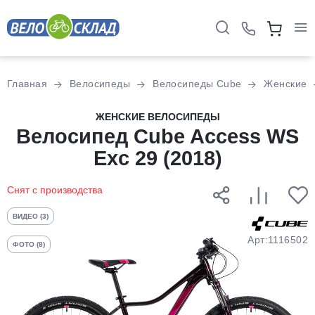
Для клиентов всех банков
Главная
Велосипеды
Велосипеды Cube
Женские
Разбейте
ЖЕНСКИЕ ВЕЛОСИПЕДЫ
оплату
Велосипед Cube Access WS
на части
Exc 29 (2018)
без переплат
Снят с производства
График платежей
ВИДЕО (3)
Арт:1116502
ФОТО (8)
Сегодня
25
%