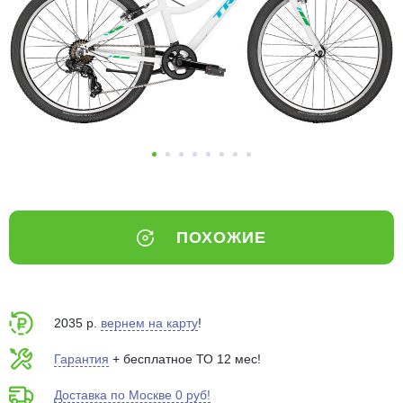
Добавляйте товары
в корзину
Оплачивайте сегодня только
25
% картой любого банка
Получайте товар
выбранный способом
ПОХОЖИЕ
Оставшиеся
75
% будут
списываться
с вашей карты
по
25
%
каждые 2 недели
2035 р.
вернем на карту
!
Гарантия
+ бесплатное ТО 12 мес!
Доставка по Москве 0 руб!
Подробнее