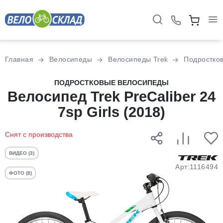
Для клиентов всех банков
Главная
Велосипеды
Велосипеды Trek
Подростко
Разбейте
ПОДРОСТКОВЫЕ ВЕЛОСИПЕДЫ
Велосипед Trek PreCaliber 24
оплату
на части
7sp Girls (2018)
без переплат
Снят с производства
График платежей
ВИДЕО (3)
Арт:1116494
ФОТО (8)
Сегодня
25
%