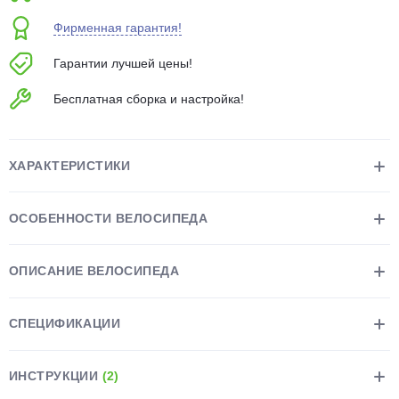
об оплате Плайтом
Фирменная гарантия!
Гарантии лучшей цены!
Бесплатная сборка и настройка!
Остались вопросы?
25
8 800 302-02-51
plait.ru
раз в 2
ХАРАКТЕРИСТИКИ
недели
ОСОБЕННОСТИ ВЕЛОСИПЕДА
ОПИСАНИЕ ВЕЛОСИПЕДА
СПЕЦИФИКАЦИИ
ИНСТРУКЦИИ
(2)