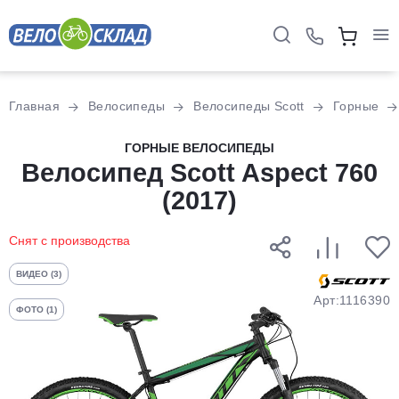
Для клиентов всех банков
Главная
Велосипеды
Велосипеды Scott
Горные
Разбейте
ГОРНЫЕ ВЕЛОСИПЕДЫ
оплату
Велосипед Scott Aspect 760
на части
(2017)
без переплат
Снят с производства
График платежей
ВИДЕО (3)
Арт:1116390
ФОТО (1)
Сегодня
25
%