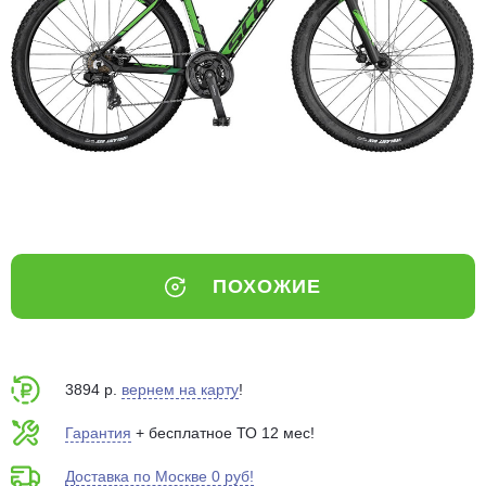
Добавляйте товары
в корзину
Оплачивайте сегодня только
25
% картой любого банка
Получайте товар
выбранный способом
ПОХОЖИЕ
Оставшиеся
75
% будут
списываться
с вашей карты
по
25
%
каждые 2 недели
3894 р.
вернем на карту
!
Гарантия
+ бесплатное ТО 12 мес!
Доставка по Москве 0 руб!
Подробнее