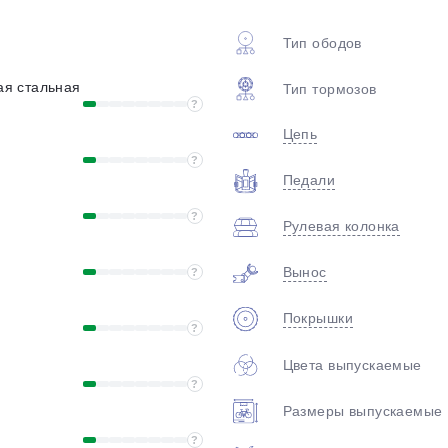
plait.ru
Тип ободов
кая стальная
Тип тормозов
?
Цепь
?
Педали
?
Рулевая колонка
раз в 2 недели
Вынос
?
Покрышки
?
Цвета выпускаемые
?
Размеры выпускаемые
?