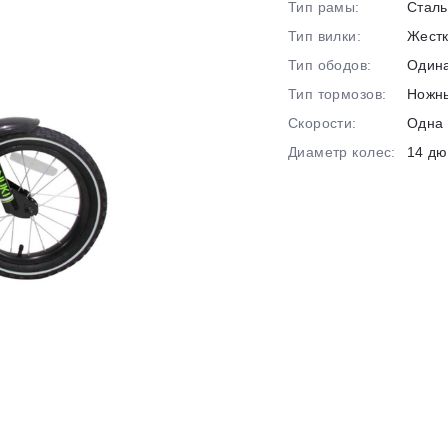
на части
без переплат
Тип рамы:
Сталь
Тип вилки:
Жест
Тип ободов:
Один
График платежей
Тип тормозов:
Ножн
Скорости:
Одна 
Диаметр колес:
14 д
Сегодня
25
%
Добавляйте товары
в корзину
Оплачивайте сегодня только
25
% картой любого банка