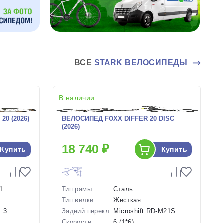
ВСЕ
STARK ВЕЛОСИПЕДЫ
В наличии
0 (2026)
ВЕЛОСИПЕД FOXX DIFFER 20 DISC
(2026)
18 740 ₽
Купить
Купить
1
Тип рамы:
Сталь
Тип вилки:
Жесткая
 3
Задний перекл:
Microshift RD-M21S
Скорости:
6 (1*6)