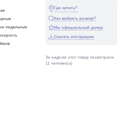
Где купить?
кая
Как выбрать размер?
арные
ые педальные
Мы официальный дилер
скорость
Скачать инструкцию
юймов
За неделю этот товар посмотрели
11 человек(а)