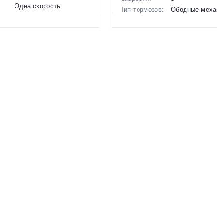
Одна скорость
Тип тормозов:
Ободные меха
ов:
Ободные механические
Вес:
10 кг.
10.3 кг.
Диаметр
20 дюймов
16 дюймов
колес:
Цвет-размер в
Зеленый
р в
Синий, Серый, Красный,
наличии:
Зеленый
Артикул:
1129627
1129600