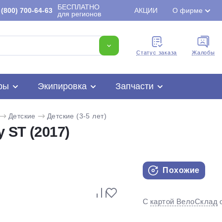
БЕСПЛАТНО
(800) 700-64-63
АКЦИИ
О фирме
для регионов
Cтатус заказа
Жалобы
ры
Экипировка
Запчасти
Детские
Детские (3-5 лет)
 ST (2017)
Похожие
Для клиентов всех банков
С
картой ВелоСклад
Разбейте
оплату