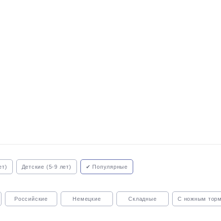
ет)
Детские (5-9 лет)
✔ Популярные
Российские
Немецкие
Складные
С ножным тор
зом
С карбоновой рамой