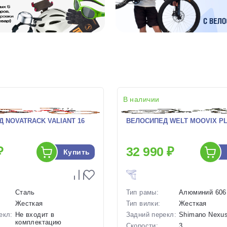
В наличии
 NOVATRACK VALIANT 16
ВЕЛОСИПЕД WELT MOOVIX PL 2
₽
32 990 ₽
Купить
Сталь
Тип рамы:
Алюминий 606
Жесткая
Тип вилки:
Жесткая
екл:
Не входит в
Задний перекл:
Shimano Nexus
комплектацию
Скорости:
3