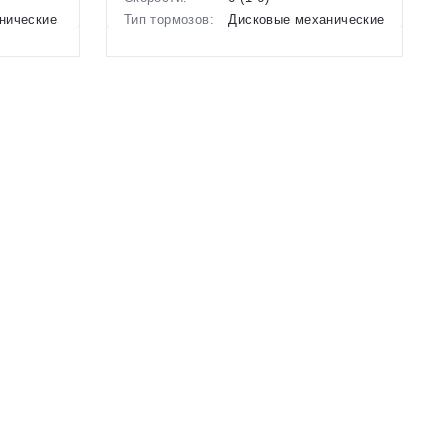
нические
Тип тормозов:
Дисковые механические
Вес:
13 кг.
Диаметр
20 дюймов
колес:
Цвет-размер в
Серый, Черный
наличии:
Артикул:
1129639