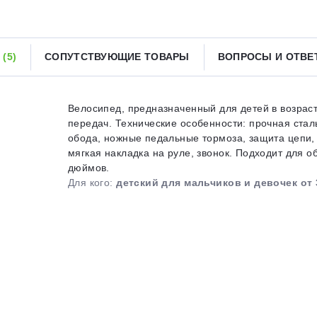
Получайте товар
выбранный способом
Ы
(5)
СОПУТСТВУЮЩИЕ ТОВАРЫ
ВОПРОСЫ И ОТВ
Оставшиеся
75
% будут
списываться
с вашей карты
по
25
%
каждые 2 недели
Велосипед, предназначенный для детей в возраст
передач. Технические особенности: прочная сталь
обода, ножные педальные тормоза, защита цепи,
мягкая накладка на руле, звонок. Подходит для об
дюймов.
Подробнее
об оплате Плайтом
Для кого:
детский для мальчиков и девочек от 
25
раз в 2
Остались вопросы?
недели
8 800 302-02-51