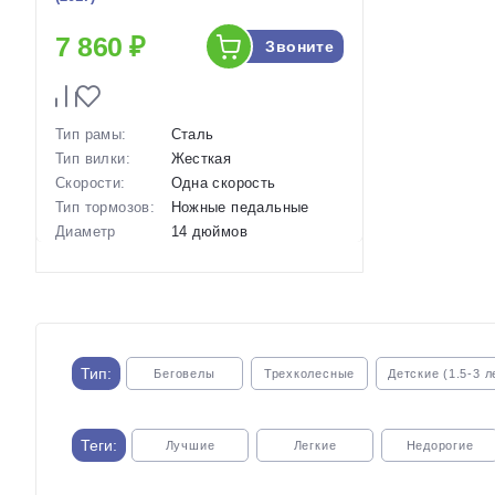
7 860 ₽
Звоните
Тип рамы:
Сталь
Тип вилки:
Жесткая
Скорости:
Одна скорость
Тип тормозов:
Ножные педальные
Диаметр
14 дюймов
колес:
Артикул:
1116261
Тип:
Беговелы
Трехколесные
Детские (1.5-3 л
Теги:
Лучшие
Легкие
Недорогие
С широкими колесами
Спортивные
С ручным тормо