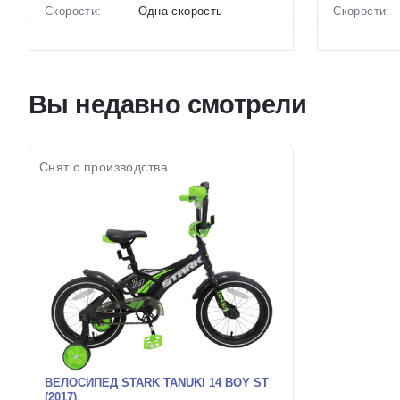
Скорости:
Одна скорость
Скорости:
Тип тормозов:
Ободные механические
Тип тормоз
Вес:
10 кг.
Вес:
Диаметр
14 дюймов
Диаметр
колес:
колес:
Вы недавно смотрели
Цвет-размер в
Фиолетовый, Зеленый
Цвет-разме
наличии:
наличии:
Артикул:
1129599
Артикул:
Снят с производства
ВЕЛОСИПЕД STARK TANUKI 14 BOY ST
(2017)