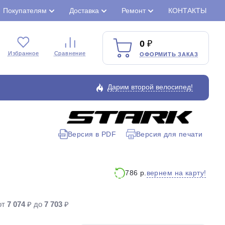
Покупателям
Доставка
Ремонт
КОНТАКТЫ
0
Избранное
Сравнение
ОФОРМИТЬ ЗАКАЗ
Дарим второй велосипед!
Версия в PDF
Версия для печати
Закрыть
вернем на карту!
786 р.
от
7 074
₽ до
7 703
₽