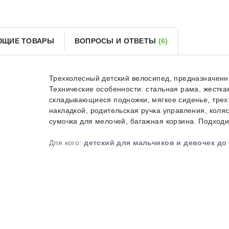
Получайте товар
выбранный способом
ЮЩИЕ ТОВАРЫ
ВОПРОСЫ И ОТВЕТЫ
(6)
Оставшиеся
75
% будут
списываться
с вашей карты
по
25
%
каждые 2 недели
Трехколесный детский велосипед, предназначенный
Технические особенности: стальная рама, жестка
складывающиеся подножки, мягкое сиденье, трех
накладкой, родительская ручка управления, коля
Подробнее
об оплате Плайтом
сумочка для мелочей, багажная корзина. Подходит 
Для кого:
детский для мальчиков и девочек до 
25
раз в 2
Остались вопросы?
недели
8 800 302-02-51
plait.ru