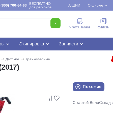
БЕСПЛАТНО
(800) 700-64-63
АКЦИИ
О фирме
для регионов
Cтатус заказа
Жалобы
ры
Экипировка
Запчасти
Детские
Трехколесные
(2017)
Похожие
Для клиентов всех банков
Разбейте
оплату
С
картой ВелоСклад
на части
без переплат