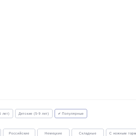
5 лет)
Детские (5-9 лет)
✔ Популярные
Российские
Немецкие
Складные
С ножным тор