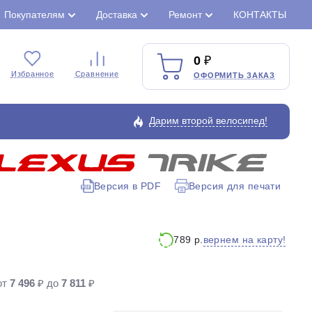
Покупателям
Доставка
Ремонт
КОНТАКТЫ
0
Избранное
Сравнение
ОФОРМИТЬ ЗАКАЗ
Дарим второй велосипед!
Версия в PDF
Версия для печати
Закрыть
вернем на карту!
789 р.
от
7 496
₽ до
7 811
₽