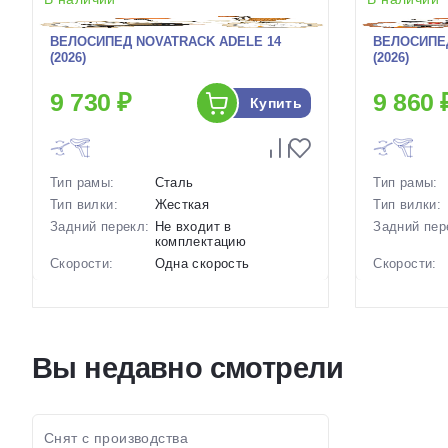
ВЕЛОСИПЕД NOVATRACK ADELE 14
ВЕЛОСИПЕД
(2026)
(2026)
9 730 ₽
9 860 
Купить
Тип рамы:
Сталь
Тип рамы:
Тип вилки:
Жесткая
Тип вилки:
Задний перекл:
Не входит в
Задний пер
комплектацию
Скорости:
Одна скорость
Скорости:
Тип тормозов:
Ободные механические
Тип тормоз
Вес:
10 кг.
Вес:
Диаметр
14 дюймов
Диаметр
колес:
колес:
Вы недавно смотрели
Цвет-размер в
Фиолетовый, Зеленый
Цвет-разме
наличии:
наличии:
Артикул:
1129599
Артикул:
Снят с производства