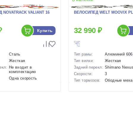
 NOVATRACK VALIANT 16
ВЕЛОСИПЕД WELT MOOVIX PL 2
₽
32 990 ₽
Купить
Сталь
Тип рамы:
Алюминий 606
Жесткая
Тип вилки:
Жесткая
екл:
Не входит в
Задний перекл:
Shimano Nexus
комплектацию
Скорости:
3
Одна скорость
Тип тормозов:
Ободные меха
ов:
Ободные механические
Вес:
10 кг.
10.3 кг.
Диаметр
20 дюймов
16 дюймов
колес:
Цвет-размер в
Зеленый
р в
Синий, Серый, Красный,
наличии:
Зеленый
Артикул:
1129627
1129600