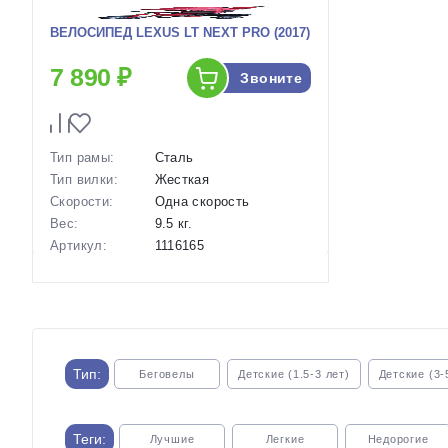
ВЕЛОСИПЕД LEXUS LT NEXT PRO (2017)
7 890 ₽
Звоните
Тип рамы:
Сталь
Тип вилки:
Жесткая
Скорости:
Одна скорость
Вес:
9.5 кг.
Артикул:
1116165
Тип:
Беговелы
Детские (1.5-3 лет)
Детские (3-
Теги:
Лучшие
Легкие
Недорогие