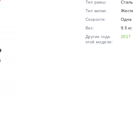
Тип рамы:
Сталь
Тип вилки:
Жест
Скорости:
Одна 
График платежей
Вес:
9.5 кг.
Другие года
2017
этой модели:
Сегодня
25
%
Добавляйте товары
в корзину
Оплачивайте сегодня только
25
% картой любого банка