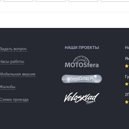
зом
С карбоновой рамой
НАШИ ПРОЕКТЫ
Н
Задать вопрос
Я
Часы работы
Мобильная версия
Г
Жалобы
2
Схема проезда