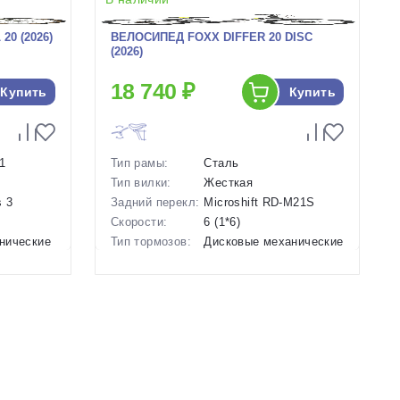
0 (2026)
ВЕЛОСИПЕД FOXX DIFFER 20 DISC
(2026)
18 740 ₽
Купить
Купить
1
Тип рамы:
Сталь
Тип вилки:
Жесткая
 3
Задний перекл:
Microshift RD-M21S
Скорости:
6 (1*6)
нические
Тип тормозов:
Дисковые механические
Вес:
13 кг.
Диаметр
20 дюймов
колес:
Цвет-размер в
Серый, Черный
наличии:
Артикул:
1129639