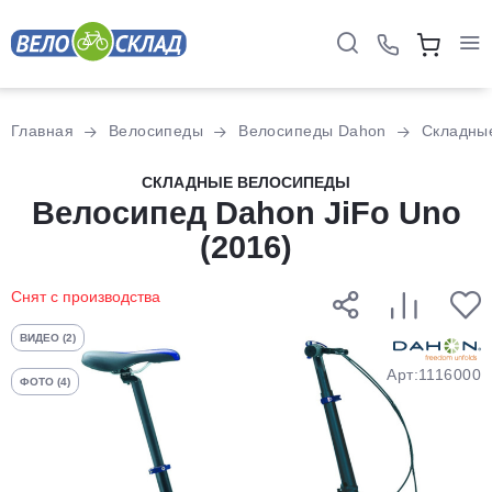
Для клиентов всех банков
Главная
Велосипеды
Велосипеды Dahon
Складны
Разбейте
СКЛАДНЫЕ ВЕЛОСИПЕДЫ
оплату
Велосипед Dahon JiFo Uno
на части
(2016)
без переплат
Снят с производства
График платежей
ВИДЕО (2)
Арт:1116000
ФОТО (4)
Сегодня
25
%