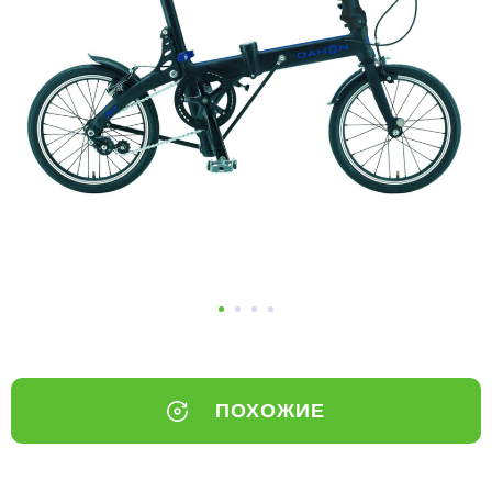
Добавляйте товары
в корзину
Оплачивайте сегодня только
25
% картой любого банка
Получайте товар
выбранный способом
Оставшиеся
75
% будут
списываться
с вашей карты
по
25
%
каждые 2 недели
ПОХОЖИЕ
Подробнее