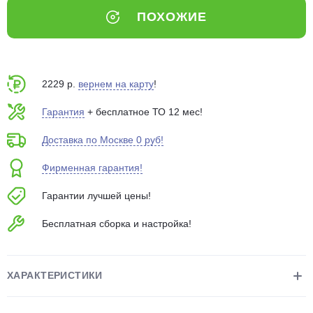
об оплате Плайтом
ПОХОЖИЕ
2229 р.
вернем на карту
!
Остались вопросы?
25
8 800 302-02-51
Гарантия
+ бесплатное ТО 12 мес!
plait.ru
раз в 2
недели
Доставка по Москве 0 руб!
Фирменная гарантия!
Гарантии лучшей цены!
Бесплатная сборка и настройка!
ХАРАКТЕРИСТИКИ