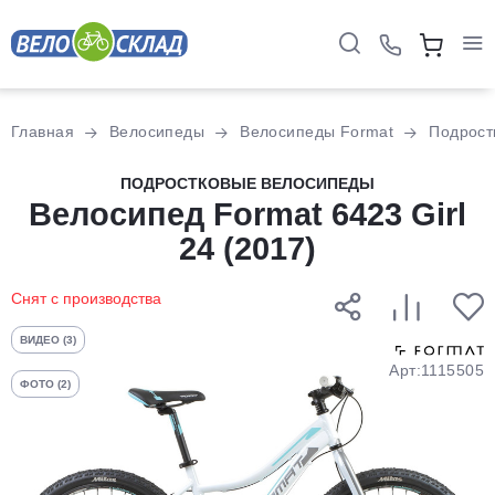
Для клиентов всех банков
Главная
Велосипеды
Велосипеды Format
Подрост
Разбейте
ПОДРОСТКОВЫЕ ВЕЛОСИПЕДЫ
оплату
Велосипед Format 6423 Girl
на части
24 (2017)
без переплат
Снят с производства
График платежей
ВИДЕО (3)
Арт:1115505
ФОТО (2)
Сегодня
25
%