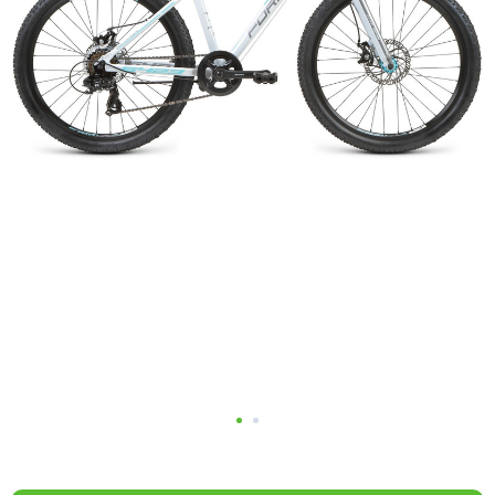
Добавляйте товары
в корзину
Оплачивайте сегодня только
25
% картой любого банка
Получайте товар
выбранный способом
Оставшиеся
75
% будут
списываться
с вашей карты
по
25
%
каждые 2 недели
Подробнее