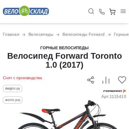
Для клиентов всех банков
Главная
Велосипеды
Велосипеды Forward
Горные
Разбейте
ГОРНЫЕ ВЕЛОСИПЕДЫ
оплату
Велосипед Forward Toronto
на части
1.0 (2017)
без переплат
Снят с производства
График платежей
ВИДЕО (4)
Арт:1115410
ФОТО (10)
Сегодня
25
%