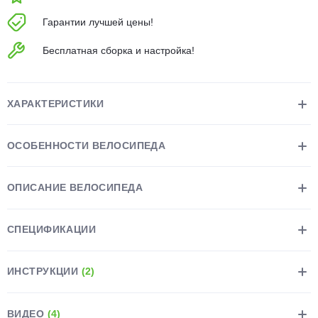
об оплате Плайтом
Гарантии лучшей цены!
Бесплатная сборка и настройка!
Остались вопросы?
25
8 800 302-02-51
ХАРАКТЕРИСТИКИ
plait.ru
раз в 2
недели
ОСОБЕННОСТИ ВЕЛОСИПЕДА
ОПИСАНИЕ ВЕЛОСИПЕДА
СПЕЦИФИКАЦИИ
ИНСТРУКЦИИ
(2)
ВИДЕО
(4)