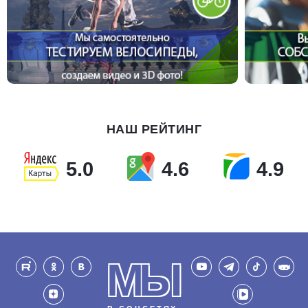
НАШ РЕЙТИНГ
5.0
4.6
4.9
МЫ