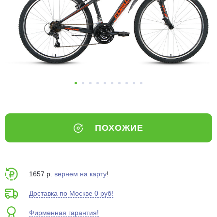
Добавляйте товары
в корзину
Оплачивайте сегодня только
25
% картой любого банка
Получайте товар
выбранный способом
ПОХОЖИЕ
Оставшиеся
75
% будут
списываться
с вашей карты
по
25
%
каждые 2 недели
1657 р.
вернем на карту
!
Доставка по Москве 0 руб!
Фирменная гарантия!
Подробнее