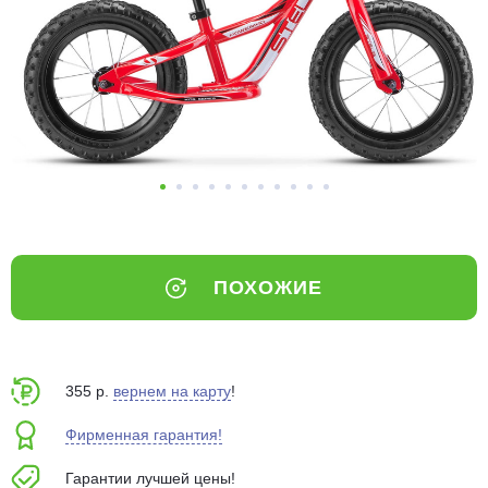
Добавляйте товары
в корзину
Оплачивайте сегодня только
25
% картой любого банка
Получайте товар
выбранный способом
ПОХОЖИЕ
Оставшиеся
75
% будут
списываться
с вашей карты
по
25
%
каждые 2 недели
355 р.
вернем на карту
!
Фирменная гарантия!
Гарантии лучшей цены!
Подробнее