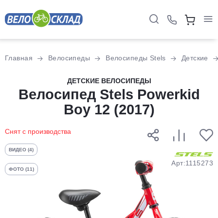
Для клиентов всех банков
Главная
Велосипеды
Велосипеды Stels
Детские
Разбейте
ДЕТСКИЕ ВЕЛОСИПЕДЫ
оплату
Велосипед Stels Powerkid
на части
Boy 12 (2017)
без переплат
Снят с производства
График платежей
ВИДЕО (4)
Арт:1115273
ФОТО (11)
Сегодня
25
%