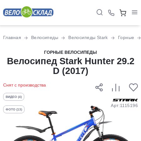
Для клиентов всех банков
Главная
Велосипеды
Велосипеды Stark
Горные
Разбейте
ГОРНЫЕ ВЕЛОСИПЕДЫ
оплату
Велосипед Stark Hunter 29.2
на части
D (2017)
без переплат
Снят с производства
График платежей
ВИДЕО (4)
Арт:1115196
ФОТО (13)
Сегодня
25
%