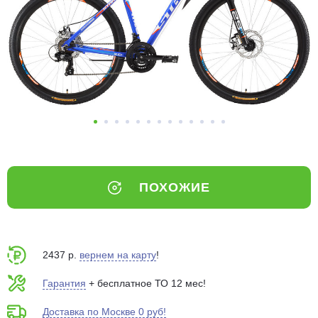
Добавляйте товары
в корзину
Оплачивайте сегодня только
25
% картой любого банка
Получайте товар
выбранный способом
ПОХОЖИЕ
Оставшиеся
75
% будут
списываться
с вашей карты
по
25
%
каждые 2 недели
2437 р.
вернем на карту
!
Гарантия
+ бесплатное ТО 12 мес!
Доставка по Москве 0 руб!
Подробнее