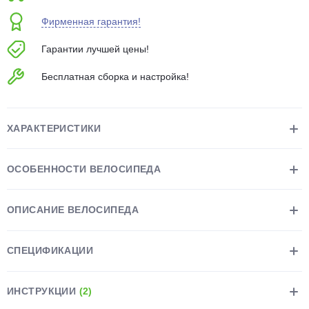
об оплате Плайтом
Фирменная гарантия!
Гарантии лучшей цены!
Бесплатная сборка и настройка!
Остались вопросы?
25
8 800 302-02-51
plait.ru
раз в 2
ХАРАКТЕРИСТИКИ
недели
ОСОБЕННОСТИ ВЕЛОСИПЕДА
ОПИСАНИЕ ВЕЛОСИПЕДА
СПЕЦИФИКАЦИИ
ИНСТРУКЦИИ
(2)