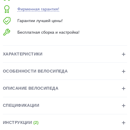
об оплате Плайтом
Фирменная гарантия!
Гарантии лучшей цены!
Бесплатная сборка и настройка!
Остались вопросы?
25
8 800 302-02-51
plait.ru
раз в 2
ХАРАКТЕРИСТИКИ
недели
ОСОБЕННОСТИ ВЕЛОСИПЕДА
ОПИСАНИЕ ВЕЛОСИПЕДА
СПЕЦИФИКАЦИИ
ИНСТРУКЦИИ
(2)