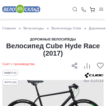
Для клиентов всех банков
Главная
Велосипеды
Велосипеды Cube
Дорожные
Разбейте
ДОРОЖНЫЕ ВЕЛОСИПЕДЫ
оплату
Велосипед Cube Hyde Race
на части
(2017)
без переплат
Снят с производства
График платежей
ВИДЕО (3)
Арт:1115116
ФОТО (15)
Сегодня
25
%