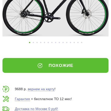
Добавляйте товары
в корзину
Оплачивайте сегодня только
25
% картой любого банка
Получайте товар
выбранный способом
ПОХОЖИЕ
Оставшиеся
75
% будут
списываться
с вашей карты
по
25
%
каждые 2 недели
9688 р.
вернем на карту
!
Гарантия
+ бесплатное ТО 12 мес!
Доставка по Москве 0 руб!
Подробнее