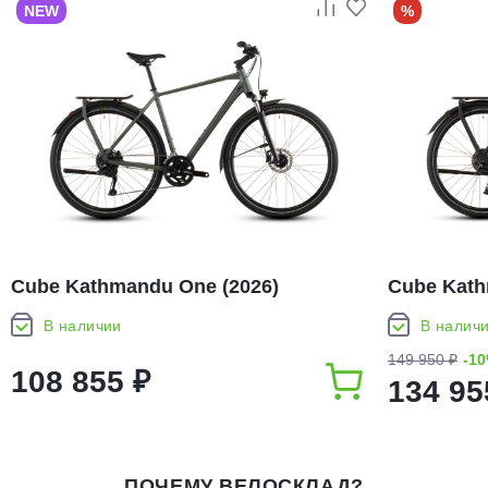
NEW
%
Cube Kathmandu One (2026)
Cube Kath
В наличии
В налич
149 950 ₽
-1
108 855 ₽
134 95
ПОЧЕМУ ВЕЛОСКЛАД?