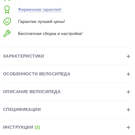
об оплате Плайтом
Фирменная гарантия!
Гарантии лучшей цены!
Бесплатная сборка и настройка!
Остались вопросы?
25
8 800 302-02-51
plait.ru
раз в 2
ХАРАКТЕРИСТИКИ
недели
ОСОБЕННОСТИ ВЕЛОСИПЕДА
ОПИСАНИЕ ВЕЛОСИПЕДА
СПЕЦИФИКАЦИИ
ИНСТРУКЦИИ
(2)