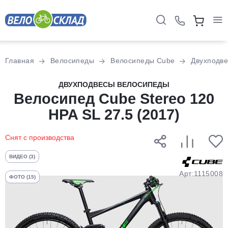
Для клиентов всех банков
Главная
Велосипеды
Велосипеды Cube
Двухподв
Разбейте
ДВУХПОДВЕСЫ ВЕЛОСИПЕДЫ
оплату
Велосипед Cube Stereo 120
на части
HPA SL 27.5 (2017)
без переплат
Снят с производства
График платежей
ВИДЕО (3)
Арт:1115008
ФОТО (15)
Сегодня
25
%