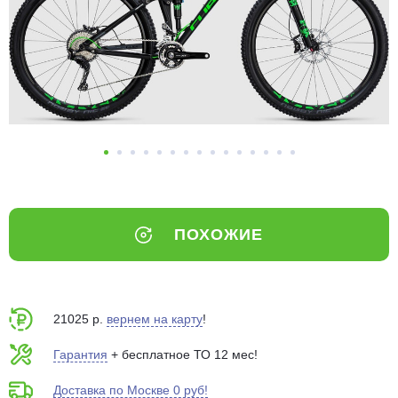
Добавляйте товары
в корзину
Оплачивайте сегодня только
25
% картой любого банка
Получайте товар
выбранный способом
ПОХОЖИЕ
Оставшиеся
75
% будут
списываться
с вашей карты
по
25
%
каждые 2 недели
21025 р.
вернем на карту
!
Гарантия
+ бесплатное ТО 12 мес!
Доставка по Москве 0 руб!
Подробнее