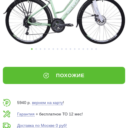
Добавляйте товары
в корзину
Оплачивайте сегодня только
25
% картой любого банка
Получайте товар
выбранный способом
ПОХОЖИЕ
Оставшиеся
75
% будут
списываться
с вашей карты
по
25
%
каждые 2 недели
5940 р.
вернем на карту
!
Гарантия
+ бесплатное ТО 12 мес!
Доставка по Москве 0 руб!
Подробнее