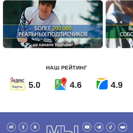
НАШ РЕЙТИНГ
5.0
4.6
4.9
МЫ