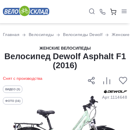
Для клиентов всех банков
Главная
Велосипеды
Велосипеды Dewolf
Женские
Разбейте
ЖЕНСКИЕ ВЕЛОСИПЕДЫ
Велосипед Dewolf Asphalt F1
оплату
на части
(2016)
без переплат
Снят с производства
График платежей
ВИДЕО (3)
Арт:1114648
ФОТО (16)
Сегодня
25
%