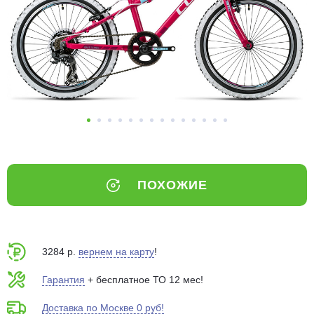
Добавляйте товары
в корзину
Оплачивайте сегодня только
25
% картой любого банка
Получайте товар
выбранный способом
ПОХОЖИЕ
Оставшиеся
75
% будут
списываться
с вашей карты
по
25
%
каждые 2 недели
3284 р.
вернем на карту
!
Гарантия
+ бесплатное ТО 12 мес!
Доставка по Москве 0 руб!
Подробнее