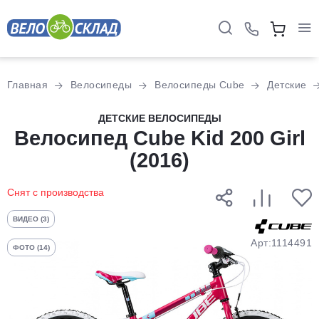
Для клиентов всех банков
Главная
Велосипеды
Велосипеды Cube
Детские
Разбейте
ДЕТСКИЕ ВЕЛОСИПЕДЫ
оплату
Велосипед Cube Kid 200 Girl
на части
(2016)
без переплат
Снят с производства
График платежей
ВИДЕО (3)
Арт:1114491
ФОТО (14)
Сегодня
25
%