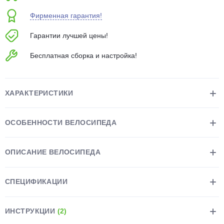
об оплате Плайтом
Фирменная гарантия!
Гарантии лучшей цены!
Бесплатная сборка и настройка!
Остались вопросы?
25
8 800 302-02-51
plait.ru
раз в 2
ХАРАКТЕРИСТИКИ
недели
ОСОБЕННОСТИ ВЕЛОСИПЕДА
ОПИСАНИЕ ВЕЛОСИПЕДА
СПЕЦИФИКАЦИИ
ИНСТРУКЦИИ
(2)