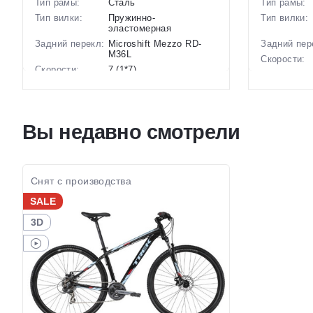
Тип рамы:
Сталь
Тип рамы:
Тип вилки:
Пружинно-
Тип вилки:
эластомерная
Задний перекл:
Microshift Mezzo RD-
Задний пер
M36L
Скорости:
Скорости:
7 (1*7)
Тип тормоз
Тип тормозов:
Дисковые механические
Вес:
Вес:
17 кг.
Диаметр
Диаметр
29 дюймов
колес:
Вы недавно смотрели
колес:
Цвет-разме
Цвет-размер в
20 Черный, 18 Черный
наличии:
наличии:
Артикул:
Артикул:
1130226
Снят с производства
SALE
3D