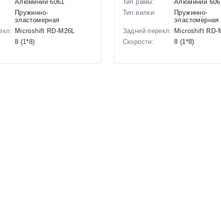
Алюминий 6061
Тип рамы:
Алюминий 606
Пружинно-
Тип вилки:
Пружинно-
эластомерная
эластомерная
екл:
Microshift RD-M26L
Задний перекл:
Microshift RD
8 (1*8)
Скорости:
8 (1*8)
ов:
Дисковые механические
Тип тормозов:
Дисковые мех
15 кг.
Вес:
14.8 кг.
29 дюймов
Диаметр
26 дюймов
колес:
р в
18 Серый, 20 Серый
Цвет-размер в
14 Синий
наличии:
1130225
Артикул:
1130224