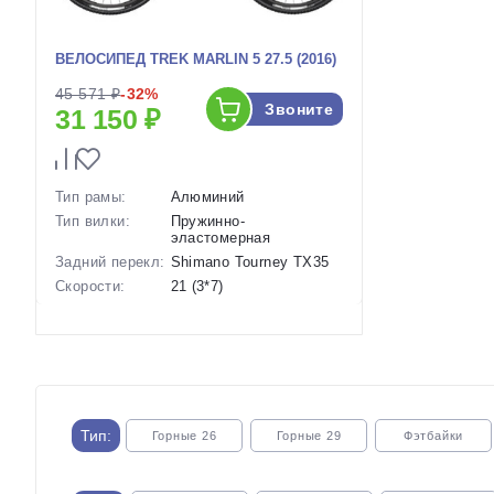
ВЕЛОСИПЕД TREK MARLIN 5 27.5 (2016)
45 571 ₽
-32%
Звоните
31 150 ₽
Тип рамы:
Алюминий
Тип вилки:
Пружинно-
эластомерная
Задний перекл:
Shimano Tourney TX35
Скорости:
21 (3*7)
Тип тормозов:
Дисковые механические
Вес:
14.5 кг.
Диаметр
27.5 дюймов
колес:
Артикул:
1114210
Тип:
Горные 26
Горные 29
Фэтбайки