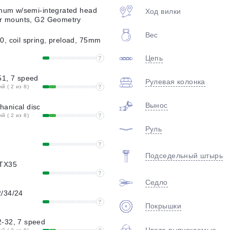
plait.ru
inum w/semi-integrated head
Ход вилки
er mounts, G2 Geometry
Вес
, coil spring, preload, 75mm
Цепь
?
51, 7 speed
Рулевая колонка
 ( 2 из 8)
?
Вынос
anical disc
 ( 2 из 8)
?
раз в 2 недели
Руль
?
Подседельный штырь
 TX35
?
Седло
/34/24
?
Покрышки
-32, 7 speed
Цвета выпускаемые