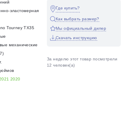
иний
Где купить?
инно-эластомерная
Как выбрать размер?
no Tourney TX35
Мы официальный дилер
ные
Скачать инструкцию
вые механические
7)
За неделю этот товар посмотрели
г.
12 человек(а)
дюймов
2021
2020