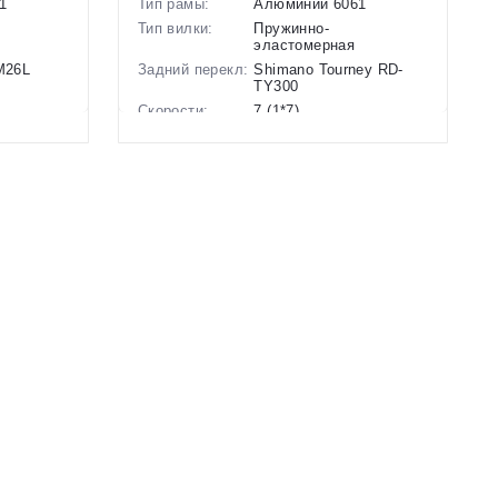
1
Тип рамы:
Алюминий 6061
Тип вилки:
Пружинно-
эластомерная
-M26L
Задний перекл:
Shimano Tourney RD-
TY300
Скорости:
7 (1*7)
анические
Тип тормозов:
Дисковые
гидравлические
Вес:
14.5 кг.
Диаметр
26 дюймов
колес:
Цвет-размер в
, Синий
наличии:
Артикул:
1130196