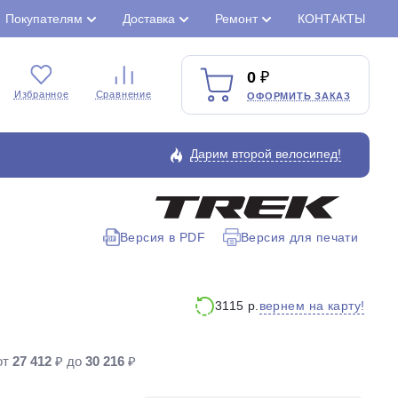
Покупателям
Доставка
Ремонт
КОНТАКТЫ
0
Избранное
Сравнение
ОФОРМИТЬ ЗАКАЗ
Дарим второй велосипед!
Версия в PDF
Версия для печати
Закрыть
вернем на карту!
3115 р.
от
27 412
₽ до
30 216
₽