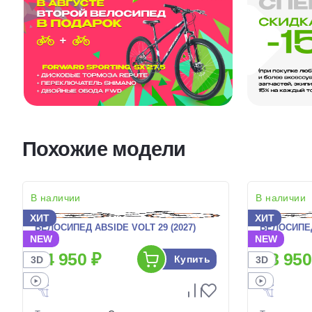
Похожие модели
В наличии
В наличии
ХИТ
ХИТ
ВЕЛОСИПЕД ABSIDE VOLT 29 (2027)
ВЕЛОСИПЕД
NEW
NEW
24 950 ₽
28 950
Купить
3D
3D