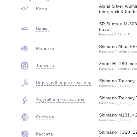
Alpha Silver Alum
Рама
tube, rack & fend
SR Suntour M-3030
Вилка
travel
Начальный ( 1 из 8)
Shimano Altus EF
Манетки
Начальный любительский
Zoom HL 280 mech
Тормоза
Начальный любительский
Shimano Tourney
Передний переключатель
Начальный ( 1 из 8)
Shimano Tourney
Задний переключатель
Начальный ( 1 из 8)
Shimano M131, 42
Система
Начальный ( 1 из 8)
Shimano HG20, 12
Кассета