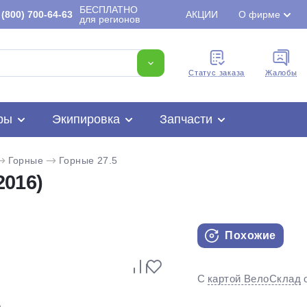
БЕСПЛАТНО
(800) 700-64-63
АКЦИИ
О фирме
для регионов
Cтатус заказа
Жалобы
ры
Экипировка
Запчасти
Горные
Горные 27.5
2016)
Похожие
Для клиентов всех банков
С
картой ВелоСклад
Разбейте
оплату