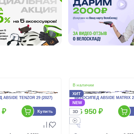
В наличии
ХИТ
 ABSIDE TENZOR 29 (2027)
ВЕЛОСИПЕД ABSIDE MATRIX 26
NEW
 ₽
26 950 ₽
Купить
3D