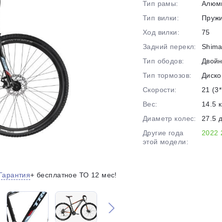
Тип рамы:
Алюм
на части
без переплат
Тип вилки:
Пруж
Ход вилки:
75
Задний перекл:
Shima
График платежей
Тип ободов:
Двой
Тип тормозов:
Диско
Сегодня
Скорости:
21 (3*
25
%
Вес:
14.5 к
Диаметр колес:
27.5 
Другие года
2022
этой модели:
Добавляйте товары
в корзину
Гарантия
+ бесплатное ТО 12 мес!
Оплачивайте сегодня только
25
% картой любого банка