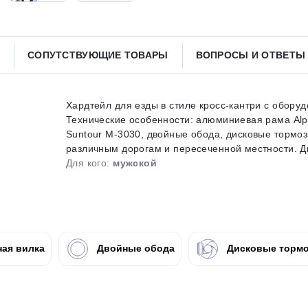
Получайте товар
выбранный способом
СОПУТСТВУЮЩИЕ ТОВАРЫ
ВОПРОСЫ И ОТВЕТ
Оставшиеся
75
% будут
списываться
с вашей карты
по
25
%
каждые 2 недели
Хардтейл для езды в стиле кросс-кантри с оборуд
Технические особенности: алюминиевая рама Alp
Suntour M-3030, двойные обода, дисковые тормоз
различным дорогам и пересеченной местности. Диа
Для кого:
мужской
Подробнее
об оплате Плайтом
25
ая вилка
Двойные обода
Дисковые тормо
раз в 2
Остались вопросы?
недели
8 800 302-02-51