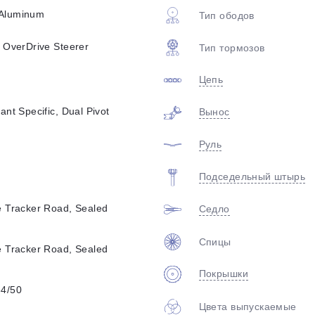
plait.ru
Aluminum
Тип ободов
 OverDrive Steerer
Тип тормозов
Цепь
nt Specific, Dual Pivot
Вынос
Руль
раз в 2 недели
Подседельный штырь
 Tracker Road, Sealed
Седло
Спицы
 Tracker Road, Sealed
Покрышки
4/50
Цвета выпускаемые