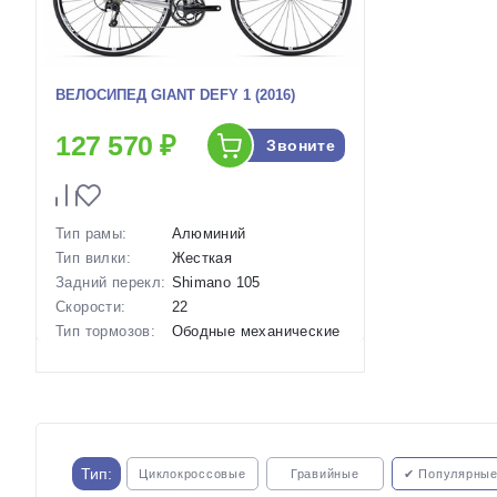
ВЕЛОСИПЕД GIANT DEFY 1 (2016)
127 570 ₽
Звоните
Тип рамы:
Алюминий
Тип вилки:
Жесткая
Задний перекл:
Shimano 105
Скорости:
22
Тип тормозов:
Ободные механические
Диаметр
28 дюймов
колес:
Артикул:
1114161
Тип:
Циклокроссовые
Гравийные
✔ Популярны