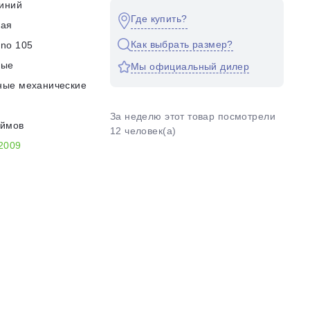
иний
Где купить?
кая
Как выбрать размер?
no 105
ные
Мы официальный дилер
ные механические
За неделю этот товар посмотрели
юймов
12 человек(а)
2009