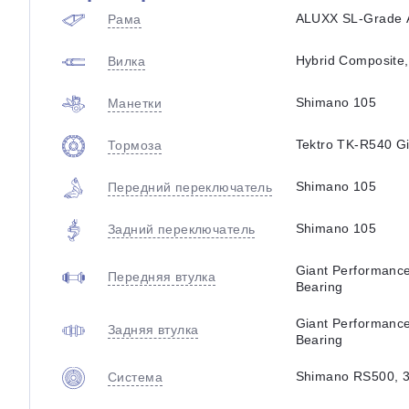
ALUXX SL-Grade 
Рама
Hybrid Composite,
Вилка
Shimano 105
Манетки
Tektro TK-R540 Gia
Тормоза
Shimano 105
Передний переключатель
Shimano 105
Задний переключатель
Giant Performance
Передняя втулка
Bearing
Giant Performance
Задняя втулка
Bearing
Shimano RS500, 3
Система