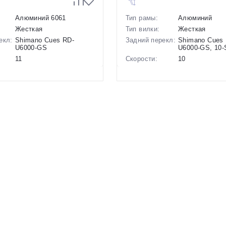
Алюминий 6061
Тип рамы:
Алюминий
Жесткая
Тип вилки:
Жесткая
екл:
Shimano Cues RD-
Задний перекл:
Shimano Cues
U6000-GS
U6000-GS, 10-
11
Скорости:
10
ов:
Дисковые
Тип тормозов:
Дисковые мех
гидравлические
Вес:
10.41 кг.
10.8 кг.
Диаметр
28 дюймов
28 дюймов
колес:
Цвет-размер в
22 Зеленый, 2
р в
21 Синий, 19 Синий
наличии:
Фиолетовый
Артикул:
1129356
1129287