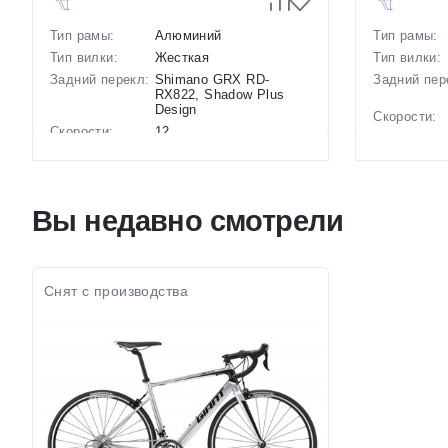
Тип рамы:
Алюминий
Тип рамы:
Тип вилки:
Жесткая
Тип вилки:
Задний перекл:
Shimano GRX RD-
Задний пер
RX822, Shadow Plus
Design
Скорости:
Скорости:
12
Тип тормоз
Тип тормозов:
Дисковые
гидравлические
Вес:
Вес:
10.55 кг.
Диаметр
Вы недавно смотрели
Диаметр
28 дюймов
колес:
колес:
Цвет-разме
Цвет-размер в
21.5 Коричневый
наличии:
наличии:
Артикул:
Артикул:
1130218
Снят с производства