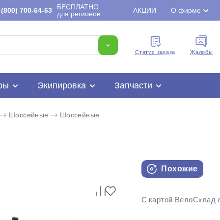
БЕСПЛАТНО
(800) 700-64-63
АКЦИИ
О фирме
для регионов
Cтатус заказа
Жалобы
ры
Экипировка
Запчасти
Шоссейные
Шоссейные
Похожие
Для клиентов всех банков
С
картой ВелоСклад
Разбейте
оплату