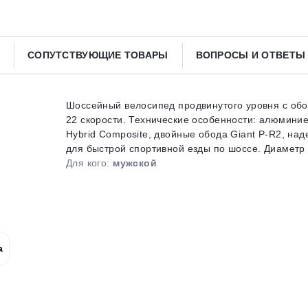
Получайте товар
выбранный способом
СОПУТСТВУЮЩИЕ ТОВАРЫ
ВОПРОСЫ И ОТВЕТ
Оставшиеся
75
% будут
списываться
с вашей карты
по
25
%
каждые 2 недели
Шоссейный велосипед продвинутого уровня с об
22 скорости. Технические особенности: алюмини
Hybrid Composite, двойные обода Giant P-R2, на
для быстрой спортивной езды по шоссе. Диаметр 
Для кого:
мужской
Подробнее
об оплате Плайтом
25
а
раз в 2
Остались вопросы?
недели
8 800 302-02-51