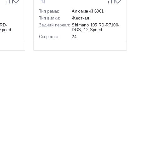
Тип рамы:
Алюминий 6061
Тип вилки:
Жесткая
 RD-
Задний перекл:
Shimano 105 RD-R7100-
Speed
DGS, 12-Speed
Скорости:
24
анические
Тип тормозов:
Дисковые
гидравлические
Вес:
9.6 кг.
Диаметр
28 дюймов
колес:
3
Цвет-размер в
20.5 Черный-Синий
наличии:
Артикул:
1129385