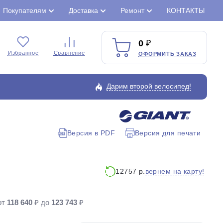
Покупателям
Доставка
Ремонт
КОНТАКТЫ
0
Избранное
Сравнение
ОФОРМИТЬ ЗАКАЗ
Дарим второй велосипед!
Версия в PDF
Версия для печати
Закрыть
вернем на карту!
12757 р.
от
118 640
₽ до
123 743
₽