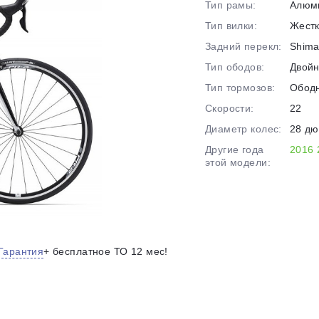
Тип рамы:
Алюм
на части
без переплат
Тип вилки:
Жест
Задний перекл:
Shima
Тип ободов:
Двой
График платежей
Тип тормозов:
Обод
Скорости:
22
Сегодня
Диаметр колес:
28 д
25
%
Другие года
2016
этой модели:
Добавляйте товары
в корзину
Гарантия
+ бесплатное ТО 12 мес!
Оплачивайте сегодня только
25
% картой любого банка