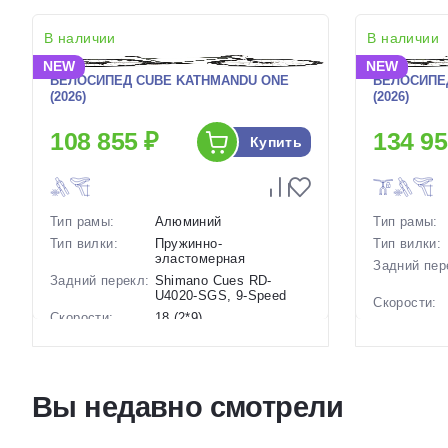
В наличии
В наличии
NEW
NEW
ВЕЛОСИПЕД CUBE KATHMANDU ONE
ВЕЛОСИПЕ
(2026)
(2026)
108 855 ₽
134 95
Купить
Тип рамы:
Алюминий
Тип рамы:
Тип вилки:
Пружинно-
Тип вилки:
эластомерная
Задний пер
Задний перекл:
Shimano Cues RD-
U4020-SGS, 9-Speed
Скорости:
Скорости:
18 (2*9)
Тип тормоз
Тип тормозов:
Дисковые
гидравлические
Вес:
Вес:
17.3 кг.
Диаметр
Вы недавно смотрели
Диаметр
28 дюймов
колес:
колес:
Цвет-разме
Цвет-размер в
21 Серый-Серый, 23
наличии: