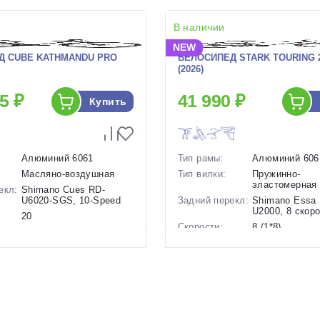
В наличии
NEW
Д CUBE KATHMANDU PRO
ВЕЛОСИПЕД STARK TOURING 2
(2026)
5 ₽
41 990 ₽
Купить
Алюминий 6061
Тип рамы:
Алюминий 606
Масляно-воздушная
Тип вилки:
Пружинно-
эластомерная
екл:
Shimano Cues RD-
U6020-SGS, 10-Speed
Задний перекл:
Shimano Essa
U2000, 8 скор
20
Скорости:
8 (1*8)
ов:
Дисковые
гидравлические
Тип тормозов:
Дисковые мех
17.2 кг.
Вес:
15.5 кг.
28 дюймов
Диаметр
28 дюймов
колес:
р в
24.5 Черный-Серый, 23
Цвет-размер в
16 Черный-Се
Коричневый
наличии: