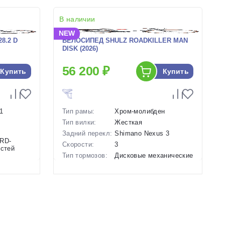
В наличии
NEW
8.2 D
ВЕЛОСИПЕД SHULZ ROADKILLER MAN
DISK (2026)
56 200 ₽
Купить
Купить
1
Тип рамы:
Хром-молибден
Тип вилки:
Жесткая
Задний перекл:
Shimano Nexus 3
 RD-
Скорости:
3
остей
Тип тормозов:
Дисковые механические
Вес:
15.8 кг.
анические
Диаметр
28 дюймов
колес:
Цвет-размер в
23 Серый
наличии:
рый
Артикул:
1130128