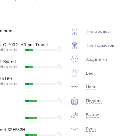
plait.ru
minum
Тип ободов
HLO 700C, 63mm Travel
Тип тормозов
 ( 2 из 8)
?
Ход вилки
x9 Speed
 ( 2 из 8)
?
Вес
раз в 2 недели
60/160
 ( 2 из 8)
?
Цепь
Педали
?
Вынос
?
Руль
set 32H/32H
?