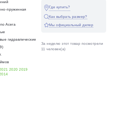
иний
Где купить?
яно-пружинная
Как выбрать размер?
no Acera
Мы официальный дилер
ные
вые гидравлические
За неделю этот товар посмотрели
9)
11 человек(а)
г.
юймов
2021
2020
2019
2014