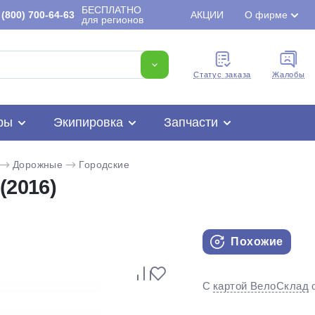
БЕСПЛАТНО
(800) 700-64-63
АКЦИИ
О фирме
для регионов
Cтатус заказа
Жалобы
ры
Экипировка
Запчасти
Дорожные
Городские
(2016)
Похожие
Для клиентов всех банков
С
картой ВелоСклад
Разбейте
оплату