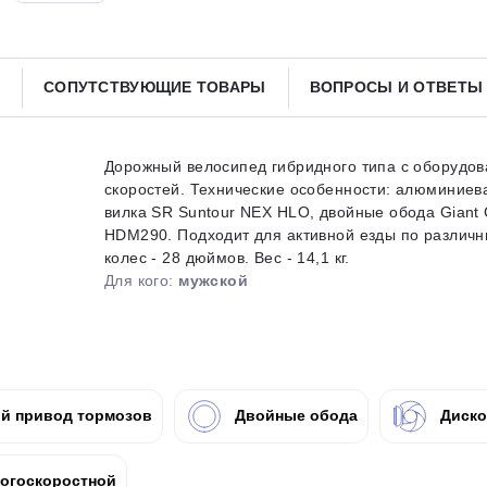
Получайте товар
выбранный способом
СОПУТСТВУЮЩИЕ ТОВАРЫ
ВОПРОСЫ И ОТВЕТ
Оставшиеся
75
% будут
списываться
с вашей карты
по
25
%
каждые 2 недели
Дорожный велосипед гибридного типа с оборудов
скоростей. Технические особенности: алюминие
вилка SR Suntour NEX HLO, двойные обода Giant 
HDM290. Подходит для активной езды по различн
колес - 28 дюймов. Вес - 14,1 кг.
Подробнее
об оплате Плайтом
Для кого:
мужской
25
раз в 2
й привод тормозов
Двойные обода
Диско
Остались вопросы?
недели
8 800 302-02-51
огоскоростной