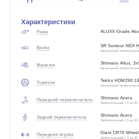
Характеристики
ALUXX-Grade Alu
Рама
SR Suntour NEX 
Вилка
Начальный любительский
Shimano Altus, 3
Манетки
Начальный любительский
Tektro HDM290 1
Тормоза
Начальный любительский
Shimano Acera
Передний переключатель
Любительский ( 3 из 8)
Shimano Acera
Задний переключатель
Любительский ( 3 из 8)
Giant CR70 Wheel
Передняя втулка
Любительский ( 3 из 8)