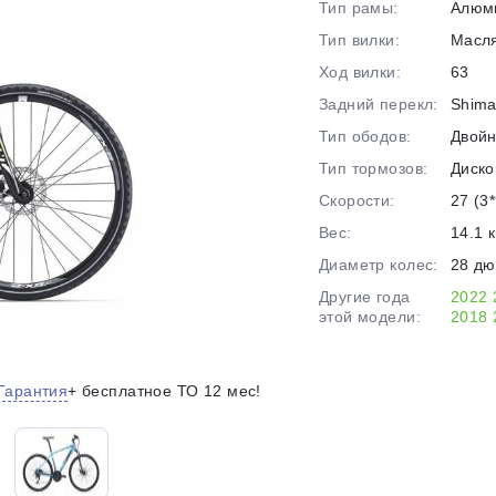
Тип рамы:
Алюм
на части
без переплат
Тип вилки:
Масл
Ход вилки:
63
Задний перекл:
Shima
График платежей
Тип ободов:
Двой
Тип тормозов:
Диско
Сегодня
Скорости:
27 (3*
25
%
Вес:
14.1 к
Диаметр колес:
28 д
Другие года
2022
этой модели:
2018
Добавляйте товары
в корзину
Гарантия
+ бесплатное ТО 12 мес!
Оплачивайте сегодня только
25
% картой любого банка