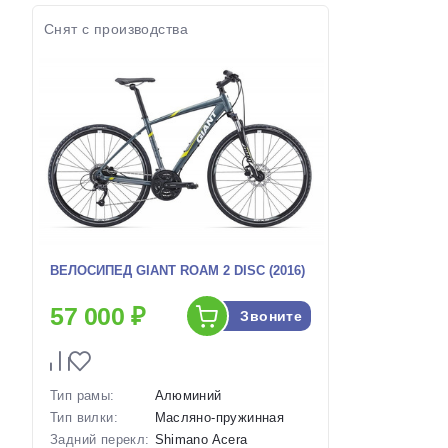
наличии:
Серый-Серый
Артикул:
Артикул:
1130287
Снят с производства
ВЕЛОСИПЕД GIANT ROAM 2 DISC (2016)
57 000 ₽
Звоните
Тип рамы:
Алюминий
Тип вилки:
Масляно-пружинная
Задний перекл:
Shimano Acera