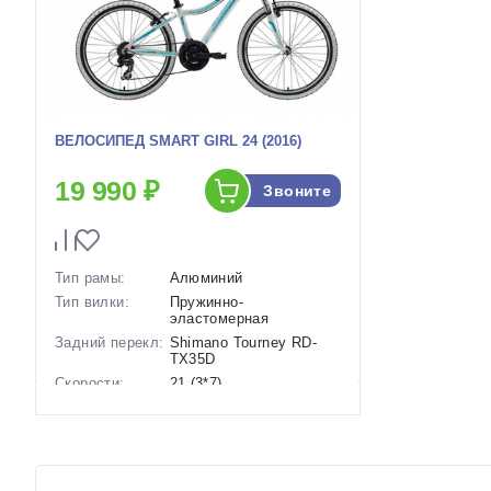
ВЕЛОСИПЕД SMART GIRL 24 (2016)
19 990 ₽
Звоните
Тип рамы:
Алюминий
Тип вилки:
Пружинно-
эластомерная
Задний перекл:
Shimano Tourney RD-
TX35D
Скорости:
21 (3*7)
Тип тормозов:
Ободные механические
Диаметр
24 дюймов
колес:
Артикул:
1114069