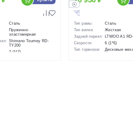
Сталь
Тип рамы:
Сталь
Пружинно-
Тип вилки:
Жесткая
эластомерная
Задний перекл:
LTWOO A1 RD
екл:
Shimano Tourney RD-
Скорости:
6 (1*6)
TY200
Тип тормозов:
Дисковые мех
7 (1*7)
Вес:
13.5 кг.
ов:
Дисковые механические
Диаметр
24 дюймов
16 кг.
колес:
24 дюймов
Цвет-размер в
, 12 Оранжевы
наличии:
р в
12 Красный
Артикул:
1130221
1130222