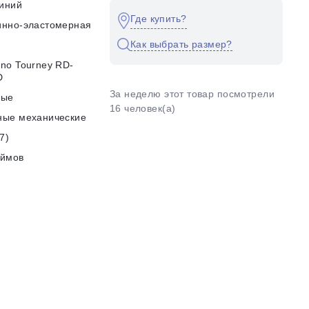
иний
Где купить?
инно-эластомерная
Как выбрать размер?
no Tourney RD-
D
За неделю этот товар посмотрели
ные
16 человек(а)
ные механические
7)
юймов