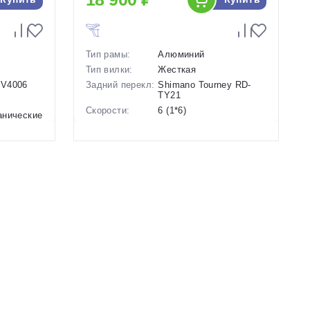
Тип рамы:
Алюминий
Тип вилки:
Жесткая
-V4006
Задний перекл:
Shimano Tourney RD-
TY21
Скорости:
6 (1*6)
анические
Тип тормозов:
Ободные механические
Вес:
15.54 кг.
Диаметр
24 дюймов
колес:
й
Цвет-размер в
14 Фиолетовый-
наличии:
Розовый, 14 Зеленый
Артикул:
1129319