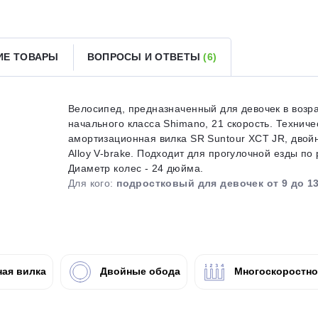
Получайте товар
выбранный способом
ИЕ ТОВАРЫ
ВОПРОСЫ И ОТВЕТЫ
(6)
Оставшиеся
75
% будут
списываться
с вашей карты
по
25
%
каждые 2 недели
Велосипед, предназначенный для девочек в возра
начального класса Shimano, 21 скорость. Техниче
амортизационная вилка SR Suntour XCT JR, двой
Alloy V-brake. Подходит для прогулочной езды п
Диаметр колес - 24 дюйма.
Подробнее
об оплате Плайтом
Для кого:
подростковый для девочек от 9 до 13
25
раз в 2
ая вилка
Двойные обода
Многоскоростн
Остались вопросы?
недели
8 800 302-02-51