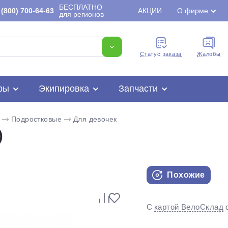
БЕСПЛАТНО
(800) 700-64-63
АКЦИИ
О фирме
для регионов
Cтатус заказа
Жалобы
ры
Экипировка
Запчасти
Подростковые
Для девочек
)
Похожие
Для клиентов всех банков
С
картой ВелоСклад
Разбейте
оплату