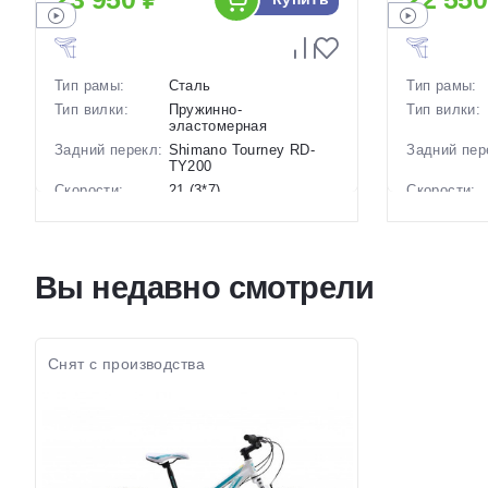
Тип рамы:
Сталь
Тип рамы:
Тип вилки:
Пружинно-
Тип вилки:
эластомерная
Задний перекл:
Shimano Tourney RD-
Задний пер
TY200
Скорости:
21 (3*7)
Скорости:
Тип тормозов:
Дисковые механические
Тип тормоз
Вес:
17.2 кг.
Вес:
Диаметр
26 дюймов
Диаметр
Вы недавно смотрели
колес:
колес:
Цвет-размер в
14 Черный
Цвет-разме
наличии:
наличии:
Артикул:
1130223
Артикул:
Снят с производства