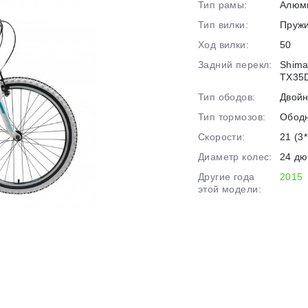
Тип рамы:
Алюм
на части
без переплат
Тип вилки:
Пруж
Ход вилки:
50
Задний перекл:
Shima
График платежей
TX35
Тип ободов:
Двой
Сегодня
Тип тормозов:
Обод
25
%
Скорости:
21 (3*
Диаметр колес:
24 д
Другие года
2015
этой модели:
Добавляйте товары
в корзину
Оплачивайте сегодня только
25
% картой любого банка