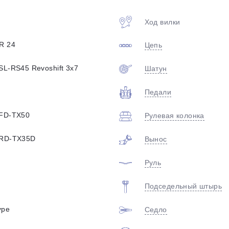
plait.ru
Ход вилки
R 24
Цепь
SL-RS45 Revoshift 3x7
Шатун
Педали
 FD-TX50
Рулевая колонка
раз в 2 недели
 RD-TX35D
Вынос
Руль
Подседельный штырь
ype
Седло