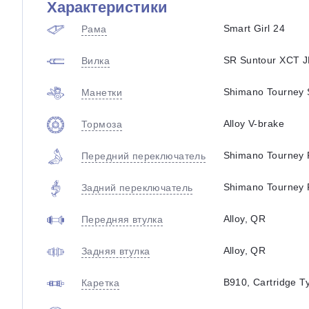
Характеристики
Smart Girl 24
Рама
SR Suntour XCT J
Вилка
Shimano Tourney 
Манетки
Alloy V-brake
Тормоза
Shimano Tourney
Передний переключатель
Shimano Tourney
Задний переключатель
Alloy, QR
Передняя втулка
Alloy, QR
Задняя втулка
B910, Cartridge T
Каретка