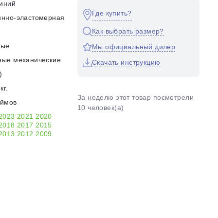
иний
Где купить?
инно-эластомерная
Как выбрать размер?
ные
Мы официальный дилер
ные механические
Скачать инструкцию
)
кг.
За неделю этот товар посмотрели
юймов
10 человек(а)
2023
2021
2020
2018
2017
2015
2013
2012
2009