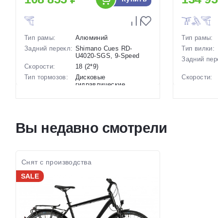
Тип рамы:
Алюминий
Тип рамы:
Задний перекл:
Shimano Cues RD-
Тип вилки:
U4020-SGS, 9-Speed
Задний пер
Скорости:
18 (2*9)
Тип тормозов:
Дисковые
Скорости:
гидравлические
Тип тормоз
Вес:
17.3 кг.
Диаметр
28 дюймов
Вес:
колес:
Диаметр
Вы недавно смотрели
Цвет-размер в
21 Серый-Серый, 23
колес:
наличии:
Серый-Серый
Цвет-разме
Артикул:
1130287
наличии:
Артикул:
Снят с производства
SALE