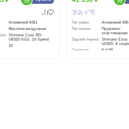
Алюминий 6061
Тип рамы:
Алюминий 606
Масляно-воздушная
Тип вилки:
Пружинно-
эластомерная
екл:
Shimano Cues RD-
U6020-SGS, 10-Speed
Задний перекл:
Shimano Essa
U2000, 8 скор
20
Скорости:
8 (1*8)
ов:
Дисковые
гидравлические
Тип тормозов:
Дисковые мех
17.2 кг.
Вес:
15.5 кг.
28 дюймов
Диаметр
28 дюймов
колес:
р в
24.5 Черный-Серый, 23
Цвет-размер в
16 Черный-Се
Коричневый
наличии:
1130166
Артикул:
1130143