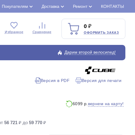
Покупателям
Доставка
Ремонт
КОНТАКТЫ
0
Избранное
Сравнение
ОФОРМИТЬ ЗАКАЗ
Дарим второй велосипед!
Версия в PDF
Версия для печати
Закрыть
вернем на карту!
6099 р.
от
56 721
₽ до
59 770
₽