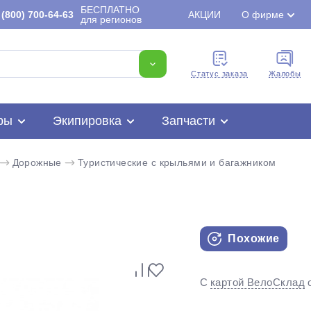
БЕСПЛАТНО
(800) 700-64-63
АКЦИИ
О фирме
для регионов
Cтатус заказа
Жалобы
ры
Экипировка
Запчасти
Дорожные
Туристические с крыльями и багажником
Похожие
Для клиентов всех банков
С
картой ВелоСклад
Разбейте
оплату