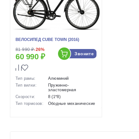
ВЕЛОСИПЕД CUBE TOWN (2016)
81 990 ₽
-26%
Звоните
60 990 ₽
Тип рамы:
Алюминий
Тип вилки:
Пружинно-
эластомерная
Скорости:
8 (1*8)
Тип тормозов:
Ободные механические
Вес:
16.55 кг.
Диаметр
28 дюймов
колес:
Артикул:
1113960