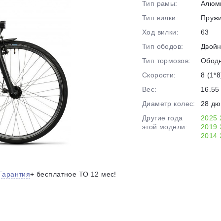
Тип рамы:
Алюм
на части
без переплат
Тип вилки:
Пруж
Ход вилки:
63
Тип ободов:
Двой
График платежей
Тип тормозов:
Обод
Скорости:
8 (1*8
Сегодня
Вес:
16.55 
25
%
Диаметр колес:
28 д
Другие года
2025
этой модели:
2019
2014
Добавляйте товары
в корзину
Гарантия
+ бесплатное ТО 12 мес!
Оплачивайте сегодня только
25
% картой любого банка