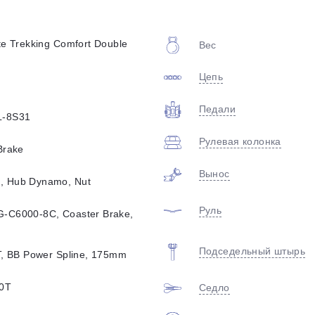
plait.ru
te Trekking Comfort Double
Вес
Цепь
Педали
L-8S31
Рулевая колонка
Brake
раз в 2 недели
Вынос
, Hub Dynamo, Nut
Руль
-C6000-8C, Coaster Brake,
Подседельный штырь
T, BB Power Spline, 175mm
20T
Седло