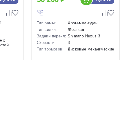
1
Тип рамы:
Хром-молибден
Тип вилки:
Жесткая
Задний перекл:
Shimano Nexus 3
 RD-
Скорости:
3
остей
Тип тормозов:
Дисковые механические
Вес:
15.8 кг.
анические
Диаметр
28 дюймов
колес:
Цвет-размер в
23 Серый
наличии:
рый
Артикул:
1130128