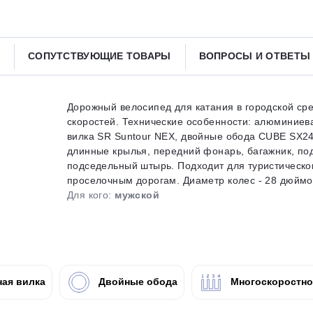
Получайте товар
выбранный способом
СОПУТСТВУЮЩИЕ ТОВАРЫ
ВОПРОСЫ И ОТВЕТ
Оставшиеся
75
% будут
списываться
с вашей карты
по
25
%
каждые 2 недели
Дорожный велосипед для катания в городской ср
скоростей. Технические особенности: алюминиева
вилка SR Suntour NEX, двойные обода CUBE SX24
длинные крылья, передний фонарь, багажник, по
подседельный штырь. Подходит для туристическог
Подробнее
об оплате Плайтом
проселочным дорогам. Диаметр колес - 28 дюймов.
Для кого:
мужской
25
раз в 2
Остались вопросы?
недели
ая вилка
Двойные обода
Многоскоростн
8 800 302-02-51