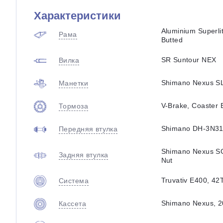
Характеристики
Aluminium Superli
Рама
Butted
SR Suntour NEX
Вилка
Shimano Nexus S
Манетки
V-Brake, Coaster 
Тормоза
Shimano DH-3N31
Передняя втулка
Shimano Nexus SG
Задняя втулка
Nut
Truvativ E400, 42
Система
Shimano Nexus, 
Кассета