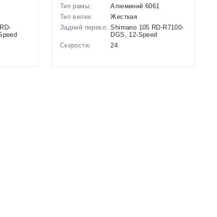
Тип рамы:
Алюминий 6061
Тип вилки:
Жесткая
 RD-
Задний перекл:
Shimano 105 RD-R7100-
Speed
DGS, 12-Speed
Скорости:
24
анические
Тип тормозов:
Дисковые
гидравлические
Вес:
9.6 кг.
Диаметр
28 дюймов
колес:
3
Цвет-размер в
20.5 Черный-Синий
наличии:
Артикул:
1129385