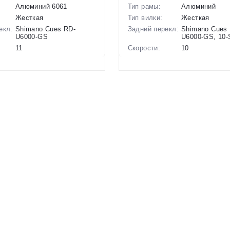
Алюминий 6061
Тип рамы:
Алюминий
Жесткая
Тип вилки:
Жесткая
екл:
Shimano Cues RD-
Задний перекл:
Shimano Cues
U6000-GS
U6000-GS, 10-
11
Скорости:
10
ов:
Дисковые
Тип тормозов:
Дисковые мех
гидравлические
Вес:
10.41 кг.
10.8 кг.
Диаметр
28 дюймов
28 дюймов
колес:
Цвет-размер в
22 Зеленый, 2
р в
19 Синий
наличии:
Фиолетовый
Артикул:
1129356
1129287