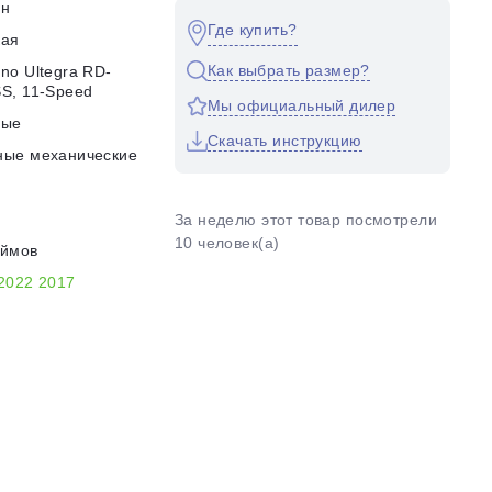
он
Где купить?
кая
Как выбрать размер?
no Ultegra RD-
S, 11-Speed
Мы официальный дилер
ные
Скачать инструкцию
ные механические
За неделю этот товар посмотрели
10 человек(а)
юймов
2022
2017