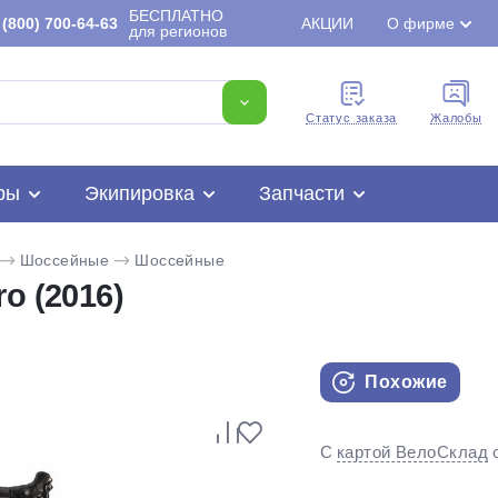
БЕСПЛАТНО
(800) 700-64-63
АКЦИИ
О фирме
для регионов
Cтатус заказа
Жалобы
ры
Экипировка
Запчасти
Шоссейные
Шоссейные
o (2016)
Похожие
Для клиентов всех банков
С
картой ВелоСклад
Разбейте
оплату