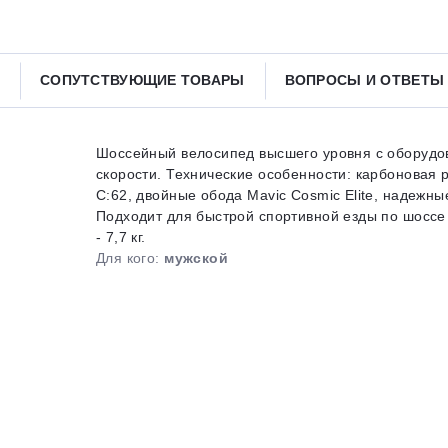
Получайте товар
выбранный способом
СОПУТСТВУЮЩИЕ ТОВАРЫ
ВОПРОСЫ И ОТВЕТ
Оставшиеся
75
% будут
списываться
с вашей карты
по
25
%
каждые 2 недели
Шоссейный велосипед высшего уровня с оборудо
скорости. Технические особенности: карбоновая 
C:62, двойные обода Mavic Cosmic Elite, надежн
Подходит для быстрой спортивной езды по шоссе и
- 7,7 кг.
Подробнее
об оплате Плайтом
Для кого:
мужской
25
раз в 2
Остались вопросы?
недели
8 800 302-02-51