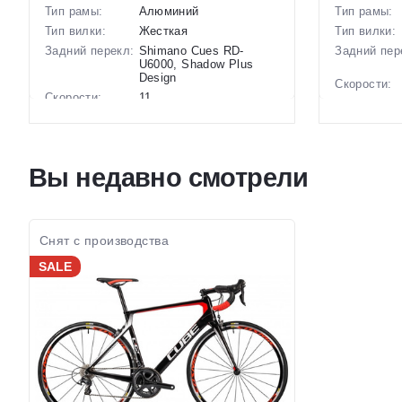
Тип рамы:
Алюминий
Тип рамы:
Тип вилки:
Жесткая
Тип вилки:
Задний перекл:
Shimano Cues RD-
Задний пер
U6000, Shadow Plus
Design
Скорости:
Скорости:
11
Тип тормоз
Тип тормозов:
Дисковые
гидравлические
Вес:
Вес:
11.05 кг.
Диаметр
Вы недавно смотрели
Диаметр
28 дюймов
колес:
колес:
Цвет-разме
Цвет-размер в
19.5 Фиолетовый-Серый
наличии:
наличии:
Артикул:
Артикул:
1130213
Снят с производства
SALE