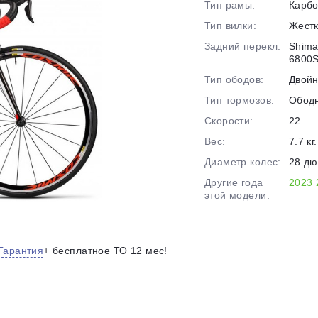
Тип рамы:
Карб
на части
без переплат
Тип вилки:
Жест
Задний перекл:
Shima
6800S
График платежей
Тип ободов:
Двой
Тип тормозов:
Обод
Сегодня
Скорости:
22
25
%
Вес:
7.7 кг.
Диаметр колес:
28 д
Другие года
2023
этой модели:
Добавляйте товары
в корзину
Гарантия
+ бесплатное ТО 12 мес!
Оплачивайте сегодня только
25
% картой любого банка