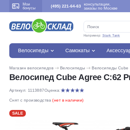
консультации,
Мои
(495) 221-64-63
бонусы
заказы по Москве
Например:
Stark Tank
Велосипеды
Самокаты
Аксессуа
Магазин велосипедов
Велосипеды
Велосипеды Cube
Велосипед Cube Agree C:62 Pr
Артикул: 1113887
Оценка:
Снят с производства
(нет в наличии)
SALE