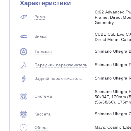
Характеристики
C:62 Advanced Tw
Рама
Frame, Direct Mou
Geometry
CUBE CSL Evo C:6
Вилка
Direct Mount Calip
Shimano Ultegra B
Тормоза
Shimano Ultegra 
Передний переключатель
Shimano Ultegra 
Задний переключатель
Shimano Ultegra F
Система
50x34T, 170mm (
(56/58/60), 175m
Shimano Ultegra 
Кассета
Mavic Cosmic Elit
Обода