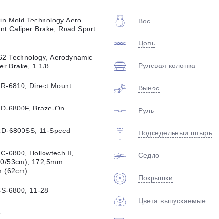
plait.ru
in Mold Technology Aero
Вес
nt Caliper Brake, Road Sport
Цепь
2 Technology, Aerodynamic
Рулевая колонка
er Brake, 1 1/8
R-6810, Direct Mount
Вынос
FD-6800F, Braze-On
Руль
раз в 2 недели
RD-6800SS, 11-Speed
Подседельный штырь
C-6800, Hollowtech II,
Седло
50/53cm), 172,5mm
m (62cm)
Покрышки
CS-6800, 11-28
Цвета выпускаемые
e