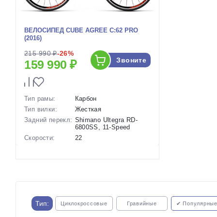
ВЕЛОСИПЕД CUBE AGREE C:62 PRO
(2016)
215 990 ₽
-26%
Звоните
159 990 ₽
Тип рамы:
Карбон
Тип вилки:
Жесткая
Задний перекл:
Shimano Ultegra RD-
6800SS, 11-Speed
Скорости:
22
Тип тормозов:
Ободные механические
Вес:
7.7 кг.
Диаметр
28 дюймов
колес:
Артикул:
1113887
Тип:
Циклокроссовые
Гравийные
✔ Популярны