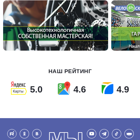
НАШ РЕЙТИНГ
5.0
4.6
4.9
МЫ