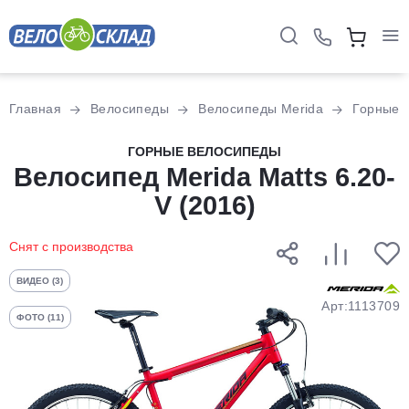
Для клиентов всех банков
Главная
Велосипеды
Велосипеды Merida
Горные
Разбейте
ГОРНЫЕ ВЕЛОСИПЕДЫ
Велосипед Merida Matts 6.20-
оплату
на части
V (2016)
без переплат
Снят с производства
График платежей
ВИДЕО (3)
Арт:1113709
ФОТО (11)
Сегодня
25
%