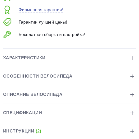
об оплате Плайтом
Фирменная гарантия!
Гарантии лучшей цены!
Бесплатная сборка и настройка!
Остались вопросы?
25
8 800 302-02-51
plait.ru
раз в 2
ХАРАКТЕРИСТИКИ
недели
ОСОБЕННОСТИ ВЕЛОСИПЕДА
ОПИСАНИЕ ВЕЛОСИПЕДА
СПЕЦИФИКАЦИИ
ИНСТРУКЦИИ
(2)