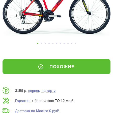
Добавляйте товары
в корзину
Оплачивайте сегодня только
25
% картой любого банка
Получайте товар
выбранный способом
ПОХОЖИЕ
Оставшиеся
75
% будут
списываться
с вашей карты
по
25
%
каждые 2 недели
3159 р.
вернем на карту
!
Гарантия
+ бесплатное ТО 12 мес!
Доставка по Москве 0 руб!
Подробнее